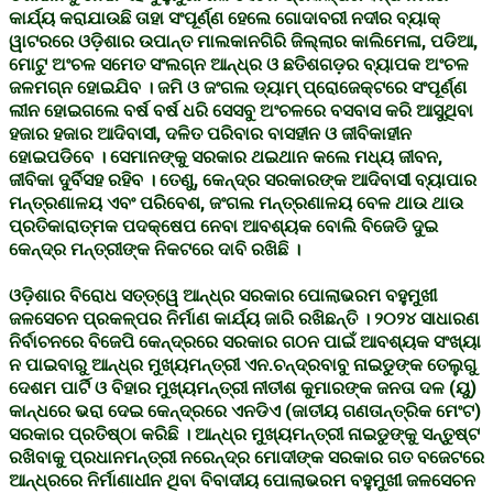
କାର୍ଯ୍ୟ କରାଯାଉଛି ତାହା ସଂପୂର୍ଣ୍ଣ ହେଲେ ଗୋଦାବରୀ ନଦୀର ବ୍ୟାକ୍
ୱାଟରରେ ଓଡ଼ିଶାର ଉପାନ୍ତ ମାଲକାନଗିରି ଜିଲ୍ଲାର କାଲିମେଳା, ପଡିଆ,
ମୋଟୁ ଅଂଚଳ ସମେତ ସଂଲଗ୍ନ ଆନ୍ଧ୍ର ଓ ଛତିଶଗଡ଼ର ବ୍ୟାପକ ଅଂଚଳ
ଜଳମଗ୍ନ ହୋଇଯିବ । ଜମି ଓ ଜଂଗଲ ଡ୍ୟାମ୍ ପ୍ରୋଜେକ୍ଟରେ ସଂପୂର୍ଣ୍ଣ
ଲୀନ ହୋଇଗଲେ ବର୍ଷ ବର୍ଷ ଧରି ସେସବୁ ଅଂଚଳରେ ବସବାସ କରି ଆସୁଥିବା
ହଜାର ହଜାର ଆଦିବାସୀ, ଦଳିତ ପରିବାର ବାସହୀନ ଓ ଜୀବିକାହୀନ
ହୋଇପଡିବେ । ସେମାନଙ୍କୁ ସରକାର ଥଇଥାନ କଲେ ମଧ୍ୟ ଜୀବନ,
ଜୀବିକା ଦୁର୍ବିସହ ରହିବ । ତେଣୁ, କେନ୍ଦ୍ର ସରକାରଙ୍କ ଆଦିବାସୀ ବ୍ୟାପାର
ମନ୍ତ୍ରଣାଳୟ ଏବଂ ପରିବେଶ, ଜଂଗଲ ମନ୍ତ୍ରଣାଳୟ ବେଳ ଥାଉ ଥାଉ
ପ୍ରତିକାରାତ୍ମକ ପଦକ୍ଷେପ ନେବା ଆବଶ୍ୟକ ବୋଲି ବିଜେଡି ଦୁଇ
କେନ୍ଦ୍ର ମନ୍ତ୍ରୀଙ୍କ ନିକଟରେ ଦାବି ରଖିଛି ।
ଓଡ଼ିଶାର ବିରୋଧ ସତ୍ତ୍ୱେ ଆନ୍ଧ୍ର ସରକାର ପୋଲାଭରମ ବହୁମୁଖୀ
ଜଳସେଚନ ପ୍ରକଳ୍ପର ନିର୍ମାଣ କାର୍ଯ୍ୟ ଜାରି ରଖିଛନ୍ତି । ୨୦୨୪ ସାଧାରଣ
ନିର୍ବାଚନରେ ବିଜେପି କେନ୍ଦ୍ରରେ ସରକାର ଗଠନ ପାଇଁ ଆବଶ୍ୟକ ସଂଖ୍ୟା
ନ ପାଇବାରୁ ଆନ୍ଧ୍ର ମୁଖ୍ୟମନ୍ତ୍ରୀ ଏନ.ଚନ୍ଦ୍ରବାବୁ ନାଇଡୁଙ୍କ ତେଲୁଗୁ
ଦେଶମ ପାର୍ଟି ଓ ବିହାର ମୁଖ୍ୟମନ୍ତ୍ରୀ ନୀତୀଶ କୁମାରଙ୍କ ଜନତା ଦଳ (ୟୁ)
କାନ୍ଧରେ ଭରା ଦେଇ କେନ୍ଦ୍ରରେ ଏନଡିଏ (ଜାତୀୟ ଗଣତାନ୍ତ୍ରିକ ମେଂଟ)
ସରକାର ପ୍ରତିଷ୍ଠା କରିଛି । ଆନ୍ଧ୍ର ମୁଖ୍ୟମନ୍ତ୍ରୀ ନାଇଡୁଙ୍କୁ ସନ୍ତୁଷ୍ଟ
ରଖିବାକୁ ପ୍ରଧାନମନ୍ତ୍ରୀ ନରେନ୍ଦ୍ର ମୋଦୀଙ୍କ ସରକାର ଗତ ବଜେଟରେ
ଆନ୍ଧ୍ରରେ ନିର୍ମାଣାଧୀନ ଥିବା ବିବାଦୀୟ ପୋଲାଭରମ ବହୁମୁଖୀ ଜଳସେଚନ