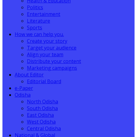
Health & Education
Politics
Entertainment
Literature
Sports
How we can help you.
Create your story
Target your audience
Align your team
Distribute your content
Marketing campaigns
About Editor
Editorial Board
e-Paper
Odisha
North Odisha
South Odisha
East Odisha
West Odisha
Central Odisha
National & Global