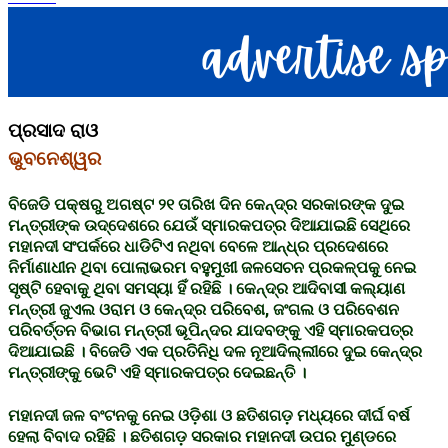
ପ୍ରସାଦ ରାଓ
ଭୁବନେଶ୍ୱର
ବିଜେଡି ପକ୍ଷରୁ ଅଗଷ୍ଟ ୨୧ ତାରିଖ ଦିନ କେନ୍ଦ୍ର ସରକାରଙ୍କ ଦୁଇ
ମନ୍ତ୍ରୀଙ୍କ ଉଦ୍ଦେଶରେ ଯେଉଁ ସ୍ମାରକପତ୍ର ଦିଆଯାଇଛି ସେଥିରେ
ମହାନଦୀ ସଂପର୍କରେ ଧାଡିଟିଏ ନଥିବା ବେଳେ ଆନ୍ଧ୍ର ପ୍ରଦେଶରେ
ନିର୍ମାଣାଧୀନ ଥିବା ପୋଲାଭରମ ବହୁମୁଖୀ ଜଳସେଚନ ପ୍ରକଳ୍ପକୁ ନେଇ
ସୃଷ୍ଟି ହେବାକୁ ଥିବା ସମସ୍ୟା ହିଁ ରହିଛି । କେନ୍ଦ୍ର ଆଦିବାସୀ କଲ୍ୟାଣ
ମନ୍ତ୍ରୀ ଜୁଏଲ ଓରାମ ଓ କେନ୍ଦ୍ର ପରିବେଶ, ଜଂଗଲ ଓ ପରିବେଶନ
ପରିବର୍ତ୍ତନ ବିଭାଗ ମନ୍ତ୍ରୀ ଭୂପିନ୍ଦର ଯାଦବଙ୍କୁ ଏହି ସ୍ମାରକପତ୍ର
ଦିଆଯାଇଛି । ବିଜେଡି ଏକ ପ୍ରତିନିଧି ଦଳ ନୂଆଦିଲ୍ଲୀରେ ଦୁଇ କେନ୍ଦ୍ର
ମନ୍ତ୍ରୀଙ୍କୁ ଭେଟି ଏହି ସ୍ମାରକପତ୍ର ଦେଇଛନ୍ତି ।
ମହାନଦୀ ଜଳ ବଂଟନକୁ ନେଇ ଓଡ଼ିଶା ଓ ଛତିଶଗଡ଼ ମଧ୍ୟରେ ଦୀର୍ଘ ବର୍ଷ
ହେଲା ବିବାଦ ରହିଛି । ଛତିଶଗଡ଼ ସରକାର ମହାନଦୀ ଉପର ମୁଣ୍ଡରେ