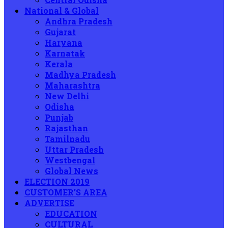
National & Global
Andhra Pradesh
Gujarat
Haryana
Karnatak
Kerala
Madhya Pradesh
Maharashtra
New Delhi
Odisha
Punjab
Rajasthan
Tamilnadu
Uttar Pradesh
Westbengal
Global News
ELECTION 2019
CUSTOMER’S AREA
ADVERTISE
EDUCATION
CULTURAL