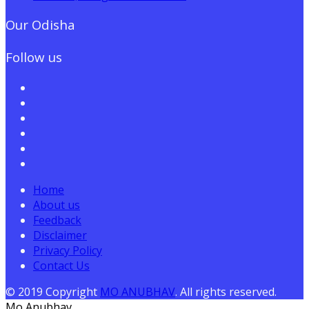
Our Odisha
Follow us
Home
About us
Feedback
Disclaimer
Privacy Policy
Contact Us
© 2019 Copyright
MO ANUBHAV
. All rights reserved.
Mo Anubhav