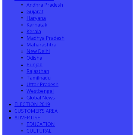
Andhra Pradesh
Gujarat
Haryana
Karnatak
Kerala
Madhya Pradesh
Maharashtra
New Delhi
Odisha
Punjab
Rajasthan
Tamilnadu
Uttar Pradesh
Westbengal
Global News
ELECTION 2019
CUSTOMER’S AREA
ADVERTISE
EDUCATION
CULTURAL