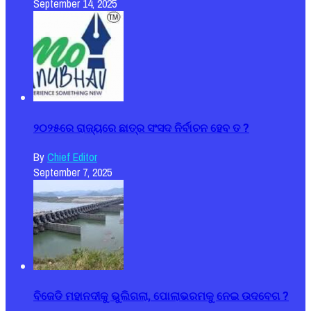
September 14, 2025
୨୦୨୫ରେ ରାଜ୍ୟରେ ଛାତ୍ର ସଂସଦ ନିର୍ବାଚନ ହେବ ତ ?
By
Chief Editor
September 7, 2025
ବିଜେଡି ମହାନଦୀକୁ ଭୁଲିଗଲା, ପୋଲାଭରମକୁ ନେଇ ଉଦବେଗ ?