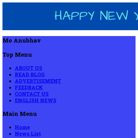
Mo Anubhav
Top Menu
ABOUT US
READ BLOG
ADVERTISEMENT
FEEDBACK
CONTACT US
ENGLISH NEWS
Main Menu
Home
News List