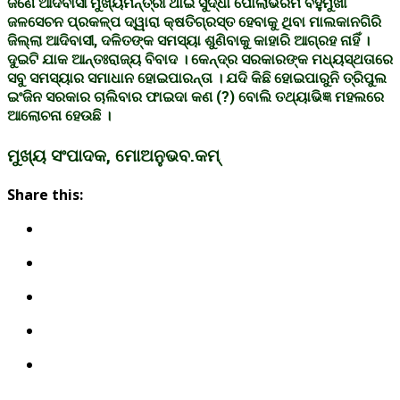
ଜଣେ ଆଦିବାସୀ ମୁଖ୍ୟମନ୍ତ୍ରୀ ଥାଇ ସୁଦ୍ଧା ପୋଲାଭରମ ବହୁମୁଖୀ
ଜଳସେଚନ ପ୍ରକଳ୍ପ ଦ୍ୱାରା କ୍ଷତିଗ୍ରସ୍ତ ହେବାକୁ ଥିବା ମାଲକାନଗିରି
ଜିଲ୍ଲା ଆଦିବାସୀ, ଦଳିତଙ୍କ ସମସ୍ୟା ଶୁଣିବାକୁ କାହାରି ଆଗ୍ରହ ନାହିଁ ।
ଦୁଇଟି ଯାକ ଆନ୍ତଃରାଜ୍ୟ ବିବାଦ । କେନ୍ଦ୍ର ସରକାରଙ୍କ ମଧ୍ୟସ୍ଥତାରେ
ସବୁ ସମସ୍ୟାର ସମାଧାନ ହୋଇପାରନ୍ତା । ଯଦି କିଛି ହୋଇପାରୁନି ତ୍ରିପୁଲ
ଇଂଜିନ ସରକାର ଚାଲିବାର ଫାଇଦା କଣ (?) ବୋଲି ତଥ୍ୟାଭିଜ୍ଞ ମହଲରେ
ଆଲୋଚନା ହେଉଛି ।
ମୁଖ୍ୟ ସଂପାଦକ, ମୋଅନୁଭବ.କମ୍
Share this: