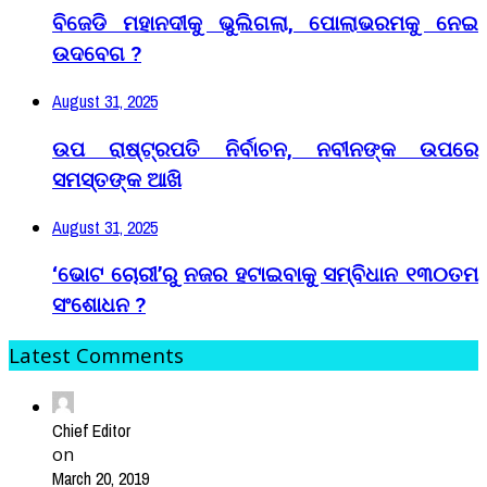
ବିଜେଡି ମହାନଦୀକୁ ଭୁଲିଗଲା, ପୋଲାଭରମକୁ ନେଇ
ଉଦବେଗ ?
August 31, 2025
ଉପ ରାଷ୍ଟ୍ରପତି ନିର୍ବାଚନ, ନବୀନଙ୍କ ଉପରେ
ସମସ୍ତଙ୍କ ଆଖି
August 31, 2025
‘ଭୋଟ ଚୋରୀ’ରୁ ନଜର ହଟାଇବାକୁ ସମ୍ବିଧାନ ୧୩୦ତମ
ସଂଶୋଧନ ?
Latest Comments
Chief Editor
on
March 20, 2019