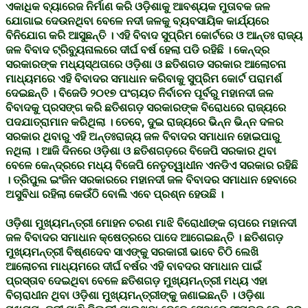
ଏକାଧିକ ବ୍ୟାରେଜ ନିର୍ମାଣ କରି ଓଡ଼ିଶାକୁ ଆବଶ୍ୟକ ମୁତାବକ ଜଳ
ଯୋଗାଇ ଦେଉନଥିବା ବେଳେ ନଦୀ ଜଳକୁ ବ୍ୟବସାୟିକ କାର୍ଯ୍ୟରେ
ବିନିଯୋଗ କରି ଆସୁଛନ୍ତି । ଏହି ବିବାଦ ସୁପ୍ରିମ କୋର୍ଟରେ ଓ ଆନ୍ତଃ ରାଜ୍ୟ
ଜଳ ବିବାଦ ଟ୍ରିବ୍ୟୁନାଲରେ ଦୀର୍ଘ ବର୍ଷ ହେଲା ପଡି ରହିଛି । କେନ୍ଦ୍ର
ସରକାରଙ୍କ ମଧ୍ୟସ୍ଥତାରେ ଓଡ଼ିଶା ଓ ଛତିଶଗଡ ସରକାର ଆଲୋଚନା
ମାଧ୍ୟମରେ ଏହି ବିବାଦର ସମାଧାନ କରିବାକୁ ସୁପ୍ରିମ କୋର୍ଟ ପରାମର୍ଶ
ଦେଇଛନ୍ତି । ବିଜେଡି ୨୦୧୭ ପଂଚାୟତ ନିର୍ବାଚନ ପୂର୍ବରୁ ମହାନଦୀ ଜଳ
ବିବାଦକୁ ପ୍ରସଙ୍ଗ କରି ଛତିଶଗଡ଼ ସରକାରଙ୍କ ବିରୋଧରେ ରାଜ୍ୟରେ
ପଦଯାତ୍ରାମାନ କରିଥିଲା । ତେବେ, ଦୁଇ ରାଜ୍ୟରେ ଭିନ୍ନ ଭିନ୍ନ ଦଳର
ସରକାର ଥିବାରୁ ଏହି ଅନ୍ତଃରାଜ୍ୟ ଜଳ ବିବାଦର ସମାଧାନ ହୋଇପାରୁ
ନଥିଲା । ଆଜି ଦିନରେ ଓଡ଼ିଶା ଓ ଛତିଶଗଡ଼ରେ ବିଜେପି ସରକାର ଥିବା
ବେଳେ କେନ୍ଦ୍ରରେ ମଧ୍ୟ ବିଜେପି ନେତୃତ୍ୱାଧୀନ ଏନଡିଏ ସରକାର ରହିଛି
। ତ୍ରିପୁଲ ଇଂଜିନ ସରକାରରେ ମହାନଦୀ ଜଳ ବିବାଦର ସମାଧାନ ହେବାରେ
ଅସୁବିଧା ରହିଲା କେଉଁଠି ବୋଲି ଏବେ ପ୍ରଶ୍ନ ହେଉଛି ।
ଓଡ଼ିଶା ମୁଖ୍ୟମନ୍ତ୍ରୀ ମୋହନ ଚରଣ ମାଝି ବିରୋଧୀଙ୍କ ଚାପରେ ମହାନଦୀ
ଜଳ ବିବାଦର ସମାଧାନ କ୍ଷେତ୍ରରେ ପାଦେ ଆଗେଇଛନ୍ତି । ଛତିଶଗଡ଼
ମୁଖ୍ୟମନ୍ତ୍ରୀ ବିଷ୍ଣଦେବ ସାଏଙ୍କୁ ସରକାରୀ ଭାବେ ଚିଠି ଲେଖି
ଆଲୋଚନା ମାଧ୍ୟମରେ ଦୀର୍ଘ ବର୍ଷର ଏହି ବାବଦର ସମାଧାନ ପାଇଁ
ପ୍ରସ୍ତାବ ଦେଇଥିବା ବେଳେ ଛତିଶଗଡ଼ ମୁଖ୍ୟମନ୍ତ୍ରୀ ମଧ୍ୟ ଏହା
ବିଚାରାଧୀନ ଥିବା ଓଡ଼ିଶା ମୁଖ୍ୟମନ୍ତ୍ରୀଙ୍କୁ ଜଣାଇଛନ୍ତି । ଓଡ଼ିଶା