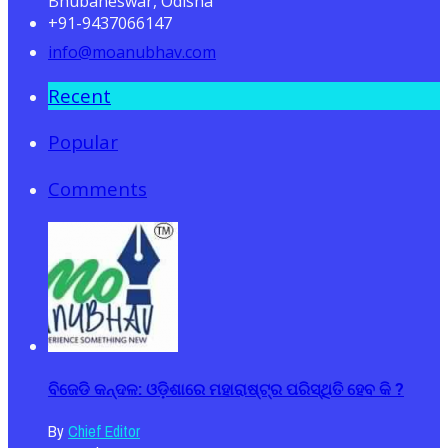
Bhubaneswar, Odisha
+91-9437066147
info@moanubhav.com
Recent
Popular
Comments
ବିଜେଡି କନ୍ଦଳ: ଓଡ଼ିଶାରେ ମହାରାଷ୍ଟ୍ର ପରିସ୍ଥିତି ହେବ କି ?
By
Chief Editor