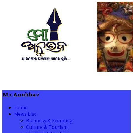
Mo Anubhav
Home
News List
Business & Economy
Culture & Tourism