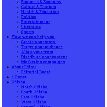
Business & Economy
Culture & Tourism
Health & Education
Politics
Entertainment
Literature
Sports
How we can help you.
Create your story
Target your audience
Align your team
Distribute your content
Marketing campaigns
About Editor
Editorial Board
e-Paper
Odisha
North Odisha
South Odisha
East Odisha
West Odisha
Central Odisha