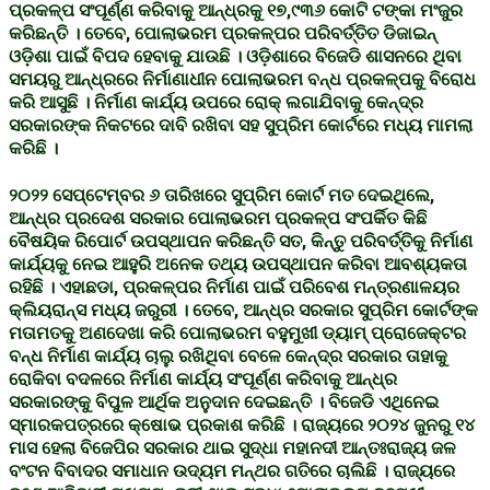
ପ୍ରକଳ୍ପ ସଂପୂର୍ଣ୍ଣ କରିବାକୁ ଆନ୍ଧ୍ରକୁ ୧୭,୯୩୬ କୋଟି ଟଙ୍କା ମଂଜୁର
କରିଛନ୍ତି । ତେବେ, ପୋଲାଭରମ ପ୍ରକଳ୍ପର ପରିବର୍ତ୍ତିତ ଡିଜାଇନ୍
ଓଡ଼ିଶା ପାଇଁ ବିପଦ ହେବାକୁ ଯାଉଛି । ଓଡ଼ିଶାରେ ବିଜେଡି ଶାସନରେ ଥିବା
ସମୟରୁ ଆନ୍ଧ୍ରରେ ନିର୍ମାଣାଧୀନ ପୋଲାଭରମ ବନ୍ଧ ପ୍ରକଳ୍ପକୁ ବିରୋଧ
କରି ଆସୁଛି । ନିର୍ମାଣ କାର୍ଯ୍ୟ ଉପରେ ରୋକ୍ ଲଗାଯିବାକୁ କେନ୍ଦ୍ର
ସରକାରଙ୍କ ନିକଟରେ ଦାବି ରଖିବା ସହ ସୁପ୍ରିମ କୋର୍ଟରେ ମଧ୍ୟ ମାମଲା
କରିଛି ।
୨୦୨୨ ସେପ୍ଟେମ୍ବର ୬ ତାରିଖରେ ସୁପ୍ରିମ କୋର୍ଟ ମତ ଦେଇଥିଲେ,
ଆନ୍ଧ୍ର ପ୍ରଦେଶ ସରକାର ପୋଲାଭରମ ପ୍ରକଳ୍ପ ସଂପର୍କିତ କିଛି
ବୈଷୟିକ ରିପୋର୍ଟ ଉପସ୍ଥାପନ କରିଛନ୍ତି ସତ, କିନ୍ତୁ ପରିବର୍ତ୍ତିକୁ ନିର୍ମାଣ
କାର୍ଯ୍ୟକୁ ନେଇ ଆହୁରି ଅନେକ ତଥ୍ୟ ଉପସ୍ଥାପନ କରିବା ଆବଶ୍ୟକତା
ରହିଛି । ଏହାଛଡା, ପ୍ରକଳ୍ପର ନିର୍ମାଣ ପାଇଁ ପରିବେଶ ମନ୍ତ୍ରଣାଳୟର
କ୍ଲିୟରାନ୍ସ ମଧ୍ୟ ଜରୁରୀ । ତେବେ, ଆନ୍ଧ୍ର ସରକାର ସୁପ୍ରିମ କୋର୍ଟଙ୍କ
ମତାମତକୁ ଅଣଦେଖା କରି ପୋଲାଭରମ ବହୁମୁଖୀ ଡ୍ୟାମ୍ ପ୍ରୋଜେକ୍ଟର
ବନ୍ଧ ନିର୍ମାଣ କାର୍ଯ୍ୟ ଚାଲୁ ରଖିଥିବା ବେଳେ କେନ୍ଦ୍ର ସରକାର ତାହାକୁ
ରୋକିବା ବଦଳରେ ନିର୍ମାଣ କାର୍ଯ୍ୟ ସଂପୂର୍ଣ୍ଣ କରିବାକୁ ଆନ୍ଧ୍ର
ସରକାରଙ୍କୁ ବିପୁଳ ଆର୍ଥିକ ଅନୁଦାନ ଦେଇଛନ୍ତି । ବିଜେଡି ଏଥିନେଇ
ସ୍ମାରକପତ୍ରରେ କ୍ଷୋଭ ପ୍ରକାଶ କରିଛି । ରାଜ୍ୟରେ ୨୦୨୪ ଜୁନରୁ ୧୪
ମାସ ହେଲା ବିଜେପିର ସରକାର ଥାଇ ସୁଦ୍ଧା ମହାନଦୀ ଆନ୍ତଃରାଜ୍ୟ ଜଳ
ବଂଟନ ବିବାଦର ସମାଧାନ ଉଦ୍ୟମ ମନ୍ଥର ଗତିରେ ଚାଲିଛି । ରାଜ୍ୟରେ