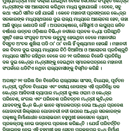
ମୁଖ୍ୟମନ୍ତ୍ରୀ ମାଝି ଦିଲ୍ଲୀ ଯାଇଥିବା ବେଳେ ସେଠାରେ ସଂପୃକ୍ତ କେନ୍ଦ୍ର
ମନ୍ତ୍ରୀଙ୍କ ସହ ଆଲୋଚନା କରିଥିବା ମଧ୍ୟ କୁହାଯାଉଛି । ତେବେ, ସବୁ
କଥା ଏଇଠି ସୀମିତ ରହି ଯାଇଛି । କେବେ ମହାନଦୀ ପ୍ରସଙ୍ଗରେ କେନ୍ଦ୍ର
ସରକାରଙ୍କ ମଧ୍ୟସ୍ଥତାରେ ଦୁଇ ରାଜ୍ୟ ମଧ୍ୟରେ ଆଲୋଚନା ହେବ, ତାହା
ଆଜି ସୁଦ୍ଧା ଜଣାପଡି ନାହିଁ । ଅପରପକ୍ଷରେ, ମୌସୁମୀ ଓ ଲଘୁଚାପ ଜନିତ
ବର୍ଷାରେ ଉତ୍ତର ଓଡ଼ିଶାର ବିଭିନ୍ନ ନଦୀରେ ପ୍ରବଳ ବନ୍ୟା ପରିସ୍ଥିତି
ସୃଷ୍ଟି ହୋଇ ସଂପୃକ୍ତ ଅଂଚଳ ଉବୁଟୁବୁ ହେଉଥିବା ବେଳେ ମହାନଦୀର
ବିସ୍ତୃତ ଅଂଚଳ ଶୁଖିଲା ପଡି ଠା’ ଠା’ ବାଲି ହିଁ ଦୃଶ୍ୟମାନ ହେଉଛି । ମହାନଦୀ
ଜଳ ବିବାଦ ଦୁଇ ରାଜ୍ୟ ମଧ୍ୟରେ ଚିଠି ଦିଆନିଆ ଓ ଆଲୋଚନା ପ୍ରତିଶ୍ରୁତି
ମଧ୍ୟରେ ସୀମିତ ରହିଥିବା ବେଳେ ଗତ ୨୧ ତାରିଖରେ ବିଜେଡି ପ୍ରତିନିଧି
ଦଳ ଦୁଇ କେନ୍ଦ୍ର ମନ୍ତ୍ରୀଙ୍କୁ ଦେଇଥିବା ସ୍ମାରକପତ୍ରରେ ମହାନଦୀ
ସଂପର୍କରେ ଧଡିଟିଏ ନଥିବା ରାଜ୍ୟବାସୀଙ୍କୁ ବିସ୍ମିତ କରିଛି ।
ଅଗଷ୍ଟ ୨୧ ତାରିଖ ଦିନ ବିଜେଡିର ରାଜ୍ୟସଭା ସାଂସଦ, ବିଧାୟକ, ପୂର୍ବତନ
ମନ୍ତ୍ରୀ, ପୂର୍ବତନ ବିଧାୟକ ଏବଂ ଦଳୀୟ ନେତାଙ୍କ ଏହି ପ୍ରତିନିଧି ଦଳ
କେନ୍ଦ୍ର ଆଦିବାସୀ ବ୍ୟାପାର ମନ୍ତ୍ରୀ ଜୁଏଲ ଓରାମ ଓ କେନ୍ଦ୍ର
ପରିବେଶ, ଜଂଗଲ ଏବଂ ପରିବେଶ ପରିବତ୍ତନ ମନ୍ତ୍ରୀ ଭୂବିନ୍ଦର
ଯାଦବଙ୍କୁ ଭିନ୍ନ ଭିନ୍ନ ଭାବେ ସ୍ମାରକପତ୍ର ଦେଇ ଆନ୍ଧ୍ର ପ୍ରଦେଶ
ଗୋଦାବରୀ ଜିଲ୍ଲାରେ ଗୋଦାବରୀ ନଦୀ ଉପରେ ଆନ୍ଧ୍ର ସରକାରଙ୍କ
ପକ୍ଷରୁ ନିର୍ମାଣାଧୀନ ପୋଲାଭରମ ବହୁମୁଖୀ ଜଳସେଚନ ଡ୍ୟାମ୍
ପ୍ରକଳ୍ପକୁ ନେଇ ଉଦ୍ବେଗ ପ୍ରକାଶ କରିଛନ୍ତି । ଯେଉଁ ପରିବର୍ତ୍ତିତ
ଡିଜାଇନକୁ ନେଇ ଏହି ବୁହୁମୁଖୀ ଜଳ ସେଚନ ପ୍ରକଳ୍ପର ବନ୍ଧ ନିର୍ମାଣ