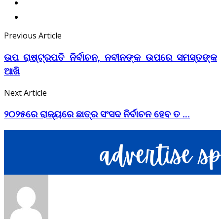
Previous Article
ଉପ ରାଷ୍ଟ୍ରପତି ନିର୍ବାଚନ, ନବୀନଙ୍କ ଉପରେ ସମସ୍ତଙ୍କ
ଆଖି
Next Article
୨୦୨୫ରେ ରାଜ୍ୟରେ ଛାତ୍ର ସଂସଦ ନିର୍ବାଚନ ହେବ ତ ...