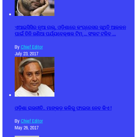
ଏଆଇସିସିର ନୂଆ ଚାଲ୍, ଓଡ଼ିଶାରେ କଂଗ୍ରେସର ସ୍ଥିତି ଆକଳନ
ପାଇଁ ତିନି ଜଣିଆ ପର୍ଯ୍ୟବେକ୍ଷକ ଟିମ୍ … ସଂକଟ ଟଳିବ ...
By
Chief Editor
July 23, 2017
ଓଡ଼ିଶା ରାଜନୀତି.. ମାଙ୍କଡ଼ କଳିରୁ ଫାଇଦା ନେବ କିଏ !
By
Chief Editor
May 26, 2017