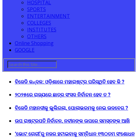
HOSPITAL
SPORTS
ENTERTAINMENT
COLLEGES
INSTITUTES
OTHERS
Online Shopping
GOOGLE
ବିଜେଡି କନ୍ଦଳ: ଓଡ଼ିଶାରେ ମହାରାଷ୍ଟ୍ର ପରିସ୍ଥିତି ହେବ କି ?
୨୦୨୫ରେ ରାଜ୍ୟରେ ଛାତ୍ର ସଂସଦ ନିର୍ବାଚନ ହେବ ତ ?
ବିଜେଡି ମହାନଦୀକୁ ଭୁଲିଗଲା, ପୋଲାଭରମକୁ ନେଇ ଉଦବେଗ ?
ଉପ ରାଷ୍ଟ୍ରପତି ନିର୍ବାଚନ, ନବୀନଙ୍କ ଉପରେ ସମସ୍ତଙ୍କ ଆଖି
‘ଭୋଟ ଚୋରୀ’ରୁ ନଜର ହଟାଇବାକୁ ସମ୍ବିଧାନ ୧୩୦ତମ ସଂଶୋଧନ