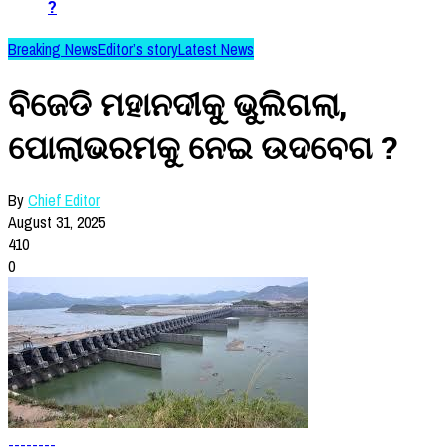
?
Breaking News
Editor’s story
Latest News
ବିଜେଡି ମହାନଦୀକୁ ଭୁଲିଗଲା,
ପୋଲାଭରମକୁ ନେଇ ଉଦବେଗ ?
By
Chief Editor
August 31, 2025
410
0
--------