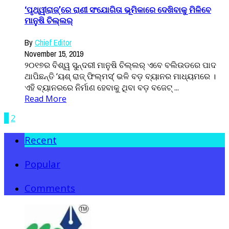
‘ପୃଥ୍ୱୀରାଜ୍’ରେ ରାଣୀ ସଂଯୋଗିତା ଭୂମିକାରେ ଦେଖିବାକୁ ମିଳିବେ
ମାନୁଷି ଚିଲ୍ଲର୍
By
Chief Editor
November 15, 2019
୨୦୧୭ର ବିଶ୍ୱ ସୁନ୍ଦରୀ ମାନୁଷି ଚିଲ୍ଲର୍ ଏବେ ବଲିଉଡରେ ପାଦ
ଥାପିଛନ୍ତି ‘ୟଶ୍ ରାଜ୍ ଫିଲ୍ମସ୍’ ଭଳି ବଡ଼ ବ୍ୟାନର ମାଧ୍ୟମରେ ।
ଏହି ବ୍ୟାନରରେ ନିର୍ମାଣ ହେବାକୁ ଥିବା ବଡ଼ ବଜେଟ୍ ...
Read More
1
2
Recent
Popular
Comments