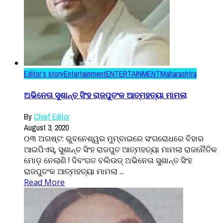
Editor’s story
Entertainment
ENTERTAINMENT
Maharashtra
ଅଭିନେତା ସୁଶାନ୍ତ ସିଂହ ରାଜପୁତଂକ ଆତ୍ମହତ୍ୟା ମାମଲା
By
Chief Editor
August 3, 2020
୦୩ ଅଗଷ୍ଟ: ଭୁବନେଶ୍ୱର ମୁମ୍ବାଇରେ ସଂଗରୋଧରେ ବିହାର
ଆଇପିଏସ୍, ସୁଶାନ୍ତ ସିଂହ ରାଜପୁତ ଆତ୍ମହତ୍ୟା ମାମଲା ରାଜନୈତିକ
ମୋଡ଼ ନେଲାଣି ! ଦିବଂଗତ ବଲିଉଡ୍ ଅଭିନେତା ସୁଶାନ୍ତ ସିଂହ
ରାଜପୁତଂକ ଆତ୍ମହତ୍ୟା ମାମଲା ...
Read More