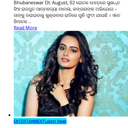
Bhubaneswar Dt: August, 02 ରୋଚକ ମୋଡ଼ରେ ସୁଶାନ୍ତ
ସିଂହ ରାଜପୁତ ଆତ୍ମହତ୍ୟା ମାମଲା, କଙ୍ଗନାଙ୍କ ଅଭିଯୋଗ –
ତାଙ୍କୁ ଡରାଇବାକୁ ଶୁକ୍ରବାର ରାତିରେ ଗୁଳି ଫୁଟା ଯାଇଛି । ଏବେ
ହିମାଚଳ ...
Read More
ENTERTAINMENT
Latest News