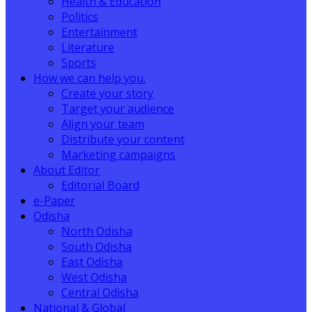
Health & Education
Politics
Entertainment
Literature
Sports
How we can help you.
Create your story
Target your audience
Align your team
Distribute your content
Marketing campaigns
About Editor
Editorial Board
e-Paper
Odisha
North Odisha
South Odisha
East Odisha
West Odisha
Central Odisha
National & Global