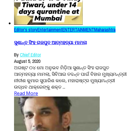
Editor’s story
Entertainment
ENTERTAINMENT
Maharashtra
ସୁଶାନ୍ତ ସିଂହ ରାଜପୁତ ଆତ୍ମହତ୍ୟା ମାମଲା
By
Chief Editor
August 5, 2020
ଅଗଷ୍ଟ ୦୪ ମୋ ଅନୁଭବ ମିଡ଼ିଆ ସୁଶାନ୍ତ ସିଂହ ରାଜପୁତ
ଆତ୍ମହତ୍ୟା ମାମଲା, ସିବିଆଇ ତଦନ୍ତ ପାଇଁ ବିହାର ମୁଖ୍ୟମନ୍ତ୍ରୀ
ନୀତୀଶ କୁମାର ସୁପାରିଶ କଲେ, ମହାରାଷ୍ଟ୍ର ମୁଖ୍ୟମନ୍ତ୍ରୀ
ଉଦ୍ଧବ ଥାକ୍ରେଙ୍କୁ ଶକ୍ତ ...
Read More