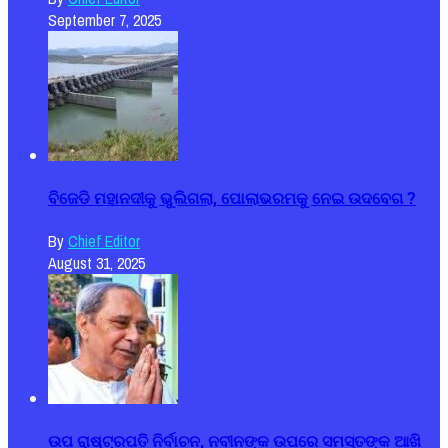
September 7, 2025
ବିଜେଡି ମହାନଦୀକୁ ଭୁଲିଗଲା, ପୋଲାଭରମକୁ ନେଇ ଉଦବେଗ ?
By
Chief Editor
August 31, 2025
ଉପ ରାଷ୍ଟ୍ରପତି ନିର୍ବାଚନ, ନବୀନଙ୍କ ଉପରେ ସମସ୍ତଙ୍କ ଆଖି