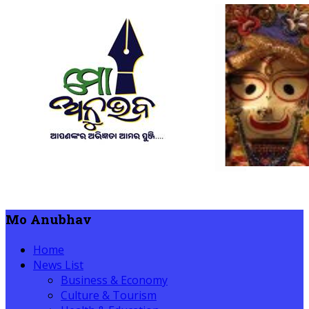
Mo Anubhav
Home
News List
Business & Economy
Culture & Tourism