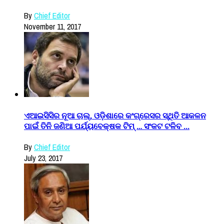
By
Chief Editor
November 11, 2017
ଏଆଇସିସିର ନୂଆ ଚାଲ୍, ଓଡ଼ିଶାରେ କଂଗ୍ରେସର ସ୍ଥିତି ଆକଳନ
ପାଇଁ ତିନି ଜଣିଆ ପର୍ଯ୍ୟବେକ୍ଷକ ଟିମ୍ … ସଂକଟ ଟଳିବ ...
By
Chief Editor
July 23, 2017