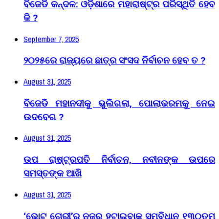
ବିଜେଡି କନ୍ଦଳ: ଓଡ଼ିଶାରେ ମହାରାଷ୍ଟ୍ର ପରିସ୍ଥିତି ହେବ
କି ?
September 7, 2025
୨୦୨୫ରେ ରାଜ୍ୟରେ ଛାତ୍ର ସଂସଦ ନିର୍ବାଚନ ହେବ ତ ?
August 31, 2025
ବିଜେଡି ମହାନଦୀକୁ ଭୁଲିଗଲା, ପୋଲାଭରମକୁ ନେଇ
ଉଦବେଗ ?
August 31, 2025
ଉପ ରାଷ୍ଟ୍ରପତି ନିର୍ବାଚନ, ନବୀନଙ୍କ ଉପରେ
ସମସ୍ତଙ୍କ ଆଖି
August 31, 2025
‘ଭୋଟ ଚୋରୀ’ରୁ ନଜର ହଟାଇବାକୁ ସମ୍ବିଧାନ ୧୩୦ତମ