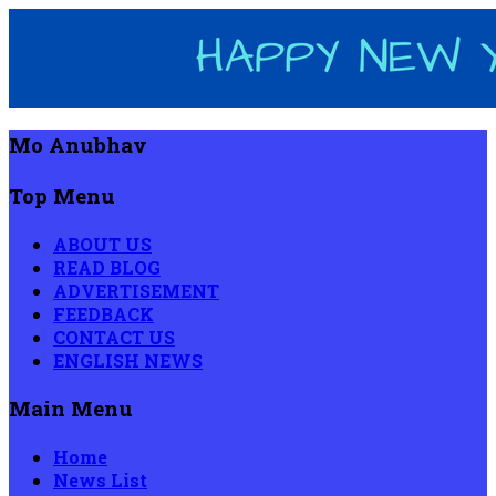
Mo Anubhav
Top Menu
ABOUT US
READ BLOG
ADVERTISEMENT
FEEDBACK
CONTACT US
ENGLISH NEWS
Main Menu
Home
News List