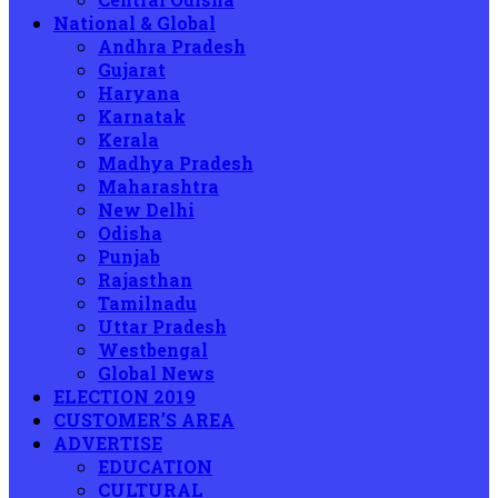
National & Global
Andhra Pradesh
Gujarat
Haryana
Karnatak
Kerala
Madhya Pradesh
Maharashtra
New Delhi
Odisha
Punjab
Rajasthan
Tamilnadu
Uttar Pradesh
Westbengal
Global News
ELECTION 2019
CUSTOMER’S AREA
ADVERTISE
EDUCATION
CULTURAL