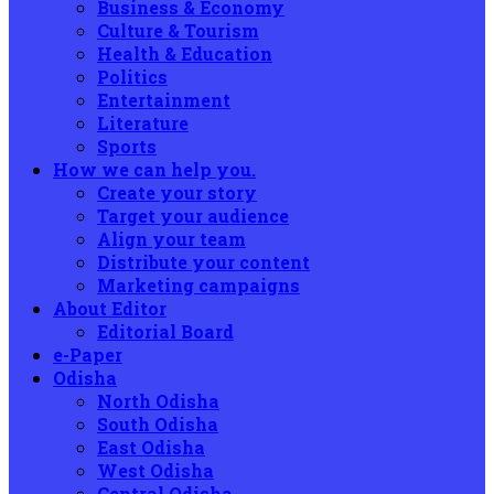
Business & Economy
Culture & Tourism
Health & Education
Politics
Entertainment
Literature
Sports
How we can help you.
Create your story
Target your audience
Align your team
Distribute your content
Marketing campaigns
About Editor
Editorial Board
e-Paper
Odisha
North Odisha
South Odisha
East Odisha
West Odisha
Central Odisha