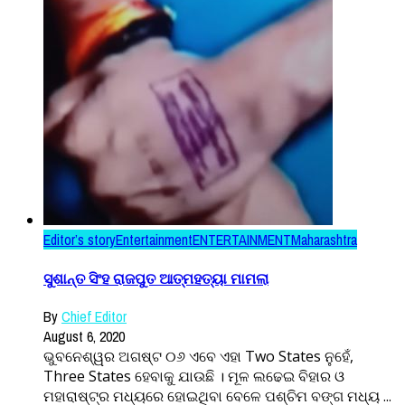
Editor’s story
Entertainment
ENTERTAINMENT
Maharashtra
ସୁଶାନ୍ତ ସିଂହ ରାଜପୁତ ଆତ୍ମହତ୍ୟା ମାମଲା
By
Chief Editor
August 6, 2020
ଭୁବନେଶ୍ୱର ଅଗଷ୍ଟ ୦୬ ଏବେ ଏହା Two States ନୁହେଁ,
Three States ହେବାକୁ ଯାଉଛି । ମୂଳ ଲଢେଇ ବିହାର ଓ
ମହାରାଷ୍ଟ୍ର ମଧ୍ୟରେ ହୋଇଥିବା ବେଳେ ପଶ୍ଚିମ ବଙ୍ଗ ମଧ୍ୟ ...