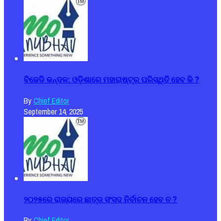
ବିଜେଡି କନ୍ଦଳ: ଓଡ଼ିଶାରେ ମହାରାଷ୍ଟ୍ର ପରିସ୍ଥିତି ହେବ କି ?
By
Chief Editor
September 14, 2025
୨୦୨୫ରେ ରାଜ୍ୟରେ ଛାତ୍ର ସଂସଦ ନିର୍ବାଚନ ହେବ ତ ?
By
Chief Editor