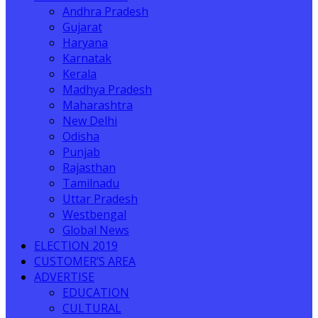
Andhra Pradesh
Gujarat
Haryana
Karnatak
Kerala
Madhya Pradesh
Maharashtra
New Delhi
Odisha
Punjab
Rajasthan
Tamilnadu
Uttar Pradesh
Westbengal
Global News
ELECTION 2019
CUSTOMER’S AREA
ADVERTISE
EDUCATION
CULTURAL