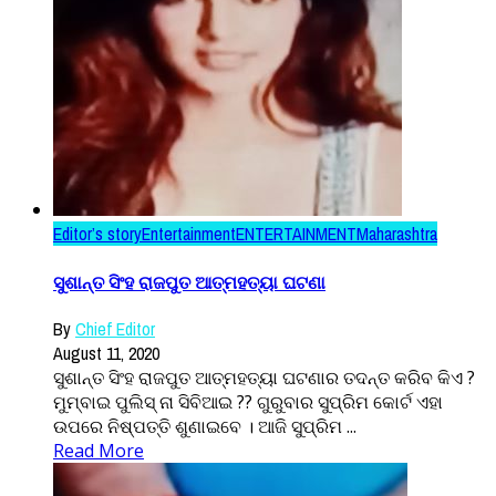
Editor’s story
Entertainment
ENTERTAINMENT
Maharashtra
ସୁଶାନ୍ତ ସିଂହ ରାଜପୁତ ଆତ୍ମହତ୍ୟା ଘଟଣା
By
Chief Editor
August 11, 2020
ସୁଶାନ୍ତ ସିଂହ ରାଜପୁତ ଆତ୍ମହତ୍ୟା ଘଟଣାର ତଦନ୍ତ କରିବ କିଏ ?
ମୁମ୍ବାଇ ପୁଲିସ୍ ନା ସିବିଆଇ ?? ଗୁରୁବାର ସୁପ୍ରିମ କୋର୍ଟ ଏହା
ଉପରେ ନିଷ୍ପତ୍ତି ଶୁଣାଇବେ । ଆଜି ସୁପ୍ରିମ ...
Read More