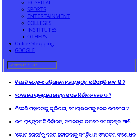
HOSPITAL
SPORTS
ENTERTAINMENT
COLLEGES
INSTITUTES
OTHERS
Online Shopping
GOOGLE
ବିଜେଡି କନ୍ଦଳ: ଓଡ଼ିଶାରେ ମହାରାଷ୍ଟ୍ର ପରିସ୍ଥିତି ହେବ କି ?
୨୦୨୫ରେ ରାଜ୍ୟରେ ଛାତ୍ର ସଂସଦ ନିର୍ବାଚନ ହେବ ତ ?
ବିଜେଡି ମହାନଦୀକୁ ଭୁଲିଗଲା, ପୋଲାଭରମକୁ ନେଇ ଉଦବେଗ ?
ଉପ ରାଷ୍ଟ୍ରପତି ନିର୍ବାଚନ, ନବୀନଙ୍କ ଉପରେ ସମସ୍ତଙ୍କ ଆଖି
‘ଭୋଟ ଚୋରୀ’ରୁ ନଜର ହଟାଇବାକୁ ସମ୍ବିଧାନ ୧୩୦ତମ ସଂଶୋଧନ