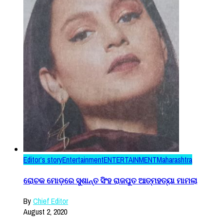
Editor’s story
Entertainment
ENTERTAINMENT
Maharashtra
ରୋଚକ ମୋଡ଼ରେ ସୁଶାନ୍ତ ସିଂହ ରାଜପୁତ ଆତ୍ମହତ୍ୟା ମାମଲା
By
Chief Editor
August 2, 2020