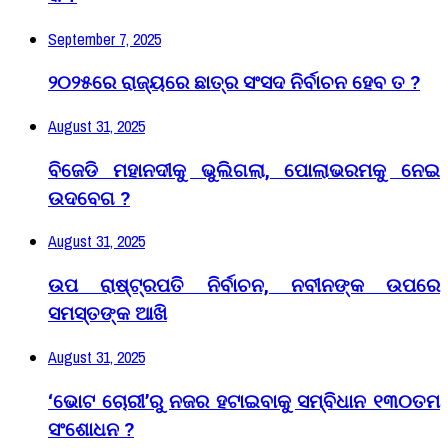
September 7, 2025
୨୦୨୫ରେ ରାଜ୍ୟରେ ଛାତ୍ର ସଂସଦ ନିର୍ବାଚନ ହେବ ତ ?
August 31, 2025
ବିଜେଡି ମହାନଦୀକୁ ଭୁଲିଗଲା, ପୋଲାଭରମକୁ ନେଇ
ଉଦବେଗ ?
August 31, 2025
ଉପ ରାଷ୍ଟ୍ରପତି ନିର୍ବାଚନ, ନବୀନଙ୍କ ଉପରେ
ସମସ୍ତଙ୍କ ଆଖି
August 31, 2025
‘ଭୋଟ ଚୋରୀ’ରୁ ନଜର ହଟାଇବାକୁ ସମ୍ବିଧାନ ୧୩୦ତମ
ସଂଶୋଧନ ?