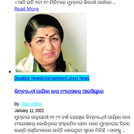
। ଆଜି ରାତି ୭ଟା ୧୯ ମିନିଟରେ ମୁମ୍ବାଇ ଶିବାଜୀ ପାର୍କରେ ...
Read More
Breaking News
Entertainment
Latest News
କିମ୍ବଦନ୍ତୀ ଗାୟିକା ଲତା ମଂଗେସକର୍ ଆଇସିୟୁରେ
By
Chief Editor
January 11, 2022
ମୁମ୍ବାଇ ଜାନୁୟାରୀ ୧୧ ୯୨ ବର୍ଷ ବୟସ୍କା କିମ୍ବଦନ୍ତୀ ଗାୟିକା ଲତା
ମଂଗେସକର୍ କୋଭିଡ଼ରେ ସଂକ୍ରମିତ ହେବା ପରେ ମୁମ୍ବାଇର ବି୍ରଚ୍
କାଣ୍ଡି ହସ୍ପିଟାଲରେ ଭର୍ତ୍ତି ହୋଇଥିବା ସୂଚନା ମିଳିଛି । ତାଙ୍କୁ ...