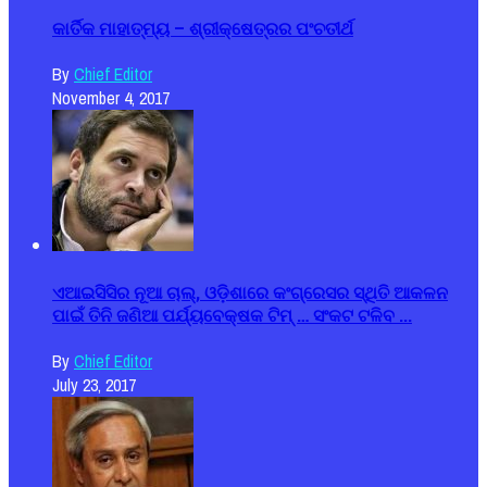
କାର୍ତିକ ମାହାତ୍ମ୍ୟ – ଶ୍ରୀକ୍ଷେତ୍ରର ପଂଚତୀର୍ଥ
By
Chief Editor
November 4, 2017
ଏଆଇସିସିର ନୂଆ ଚାଲ୍, ଓଡ଼ିଶାରେ କଂଗ୍ରେସର ସ୍ଥିତି ଆକଳନ
ପାଇଁ ତିନି ଜଣିଆ ପର୍ଯ୍ୟବେକ୍ଷକ ଟିମ୍ … ସଂକଟ ଟଳିବ ...
By
Chief Editor
July 23, 2017