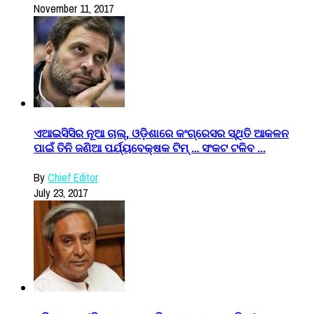
November 11, 2017
ଏଆଇସିସିର ନୂଆ ଚାଲ୍, ଓଡ଼ିଶାରେ କଂଗ୍ରେସର ସ୍ଥିତି ଆକଳନ
ପାଇଁ ତିନି ଜଣିଆ ପର୍ଯ୍ୟବେକ୍ଷକ ଟିମ୍ … ସଂକଟ ଟଳିବ ...
By
Chief Editor
July 23, 2017