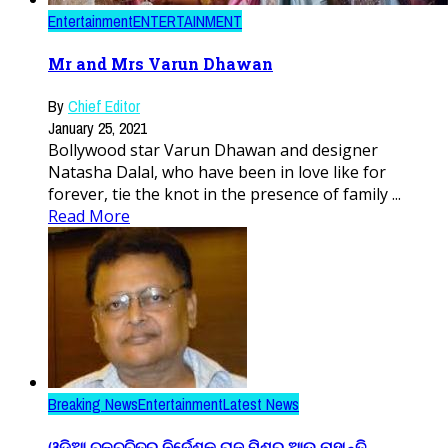
Entertainment
ENTERTAINMENT
Mr and Mrs Varun Dhawan
By
Chief Editor
January 25, 2021
Bollywood star Varun Dhawan and designer
Natasha Dalal, who have been in love like for
forever, tie the knot in the presence of family ...
Read More
Breaking News
Entertainment
Latest News
ଓଡ଼ିଆ ଚଳଚ୍ଚିତ୍ର ନିର୍ଦେଶକ ରାଜୁ ମିଶ୍ର ଆଉ ନାହାନ୍ତି