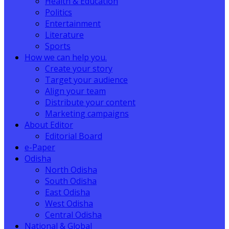
Health & Education
Politics
Entertainment
Literature
Sports
How we can help you.
Create your story
Target your audience
Align your team
Distribute your content
Marketing campaigns
About Editor
Editorial Board
e-Paper
Odisha
North Odisha
South Odisha
East Odisha
West Odisha
Central Odisha
National & Global