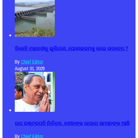
ବିଜେଡି ମହାନଦୀକୁ ଭୁଲିଗଲା, ପୋଲାଭରମକୁ ନେଇ ଉଦବେଗ ?
By
Chief Editor
August 31, 2025
ଉପ ରାଷ୍ଟ୍ରପତି ନିର୍ବାଚନ, ନବୀନଙ୍କ ଉପରେ ସମସ୍ତଙ୍କ ଆଖି
By
Chief Editor