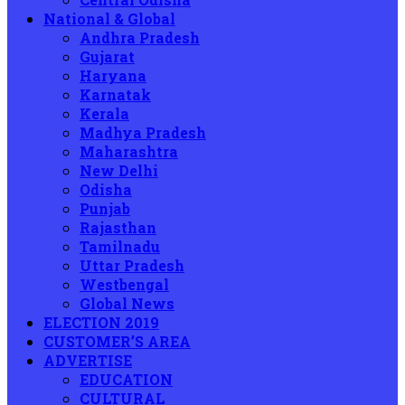
National & Global
Andhra Pradesh
Gujarat
Haryana
Karnatak
Kerala
Madhya Pradesh
Maharashtra
New Delhi
Odisha
Punjab
Rajasthan
Tamilnadu
Uttar Pradesh
Westbengal
Global News
ELECTION 2019
CUSTOMER’S AREA
ADVERTISE
EDUCATION
CULTURAL