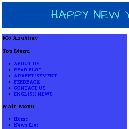
Mo Anubhav
Top Menu
ABOUT US
READ BLOG
ADVERTISEMENT
FEEDBACK
CONTACT US
ENGLISH NEWS
Main Menu
Home
News List