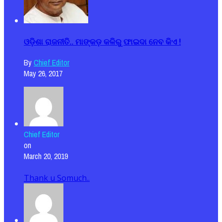
ଓଡ଼ିଶା ରାଜନୀତି.. ମାଙ୍କଡ଼ କଳିରୁ ଫାଇଦା ନେବ କିଏ !
By
Chief Editor
May 26, 2017
Chief Editor
on
March 20, 2019
Thank u Somuch..