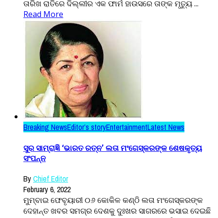
ତାରିଖ ରାତିରେ ଦିଲ୍ଲୀର ଏକ ଫାର୍ମ ହାଉସରେ ତାଙ୍କ ମୃତ୍ୟୁ ...
Read More
Breaking News
Editor’s story
Entertainment
Latest News
ସୁର ସାମ୍ରାଜ୍ଞି ‘ଭାରତ ରତ୍ନ’ ଲତା ମଂଗେସ୍କରଙ୍କ ଶେଷକୃତ୍ୟ
ସଂପନ୍ନ
By
Chief Editor
February 6, 2022
ମୁମ୍ବାଇ ଫେବୃୟାରୀ ୦୬ କୋକିଳ କଣ୍ଠି ଲତା ମଂଗେସ୍କରଙ୍କ
ଦେହାନ୍ତ ଖବର ସମଗ୍ର ଦେଶକୁ ଦୁଃଖର ସାଗରରେ ଭସାଇ ଦେଇଛି