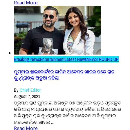
Read More
Breaking News
Entertainment
Latest News
NEWS ROUND UP
ମୁମ୍ବାଇ ହାଇକୋର୍ଟରେ ଜାମିନ ଆବେଦନ ଖାରଜ ପରେ ରାଜ
କୁନ୍ଦ୍ରାଙ୍କ ଅଡୁଆ ବଢିଲା
By
Chief Editor
August 7, 2021
ପ୍ରସାଦ ରାଓ ମୁମ୍ବାଇ ଅଗଷ୍ଟ ୦୭ ଅଶ୍ଲୀଳ ଭିଡ଼ିଓ ପ୍ରସ୍ତୁତ
କରି ଆପ୍ ମାଧ୍ୟମରେ ତାହାର ବ୍ୟବସାୟ କରିବା ଅଭିଯୋଗରେ
ଅଭିଯୁକ୍ତ ରାଜ କୁନ୍ଦ୍ରାଙ୍କ ଜାମିନ ଆବେଦନ ଆଜି ମୁମ୍ବାଇ
ହାଇକୋର୍ଟରେ ଖାରଜ ...
Read More