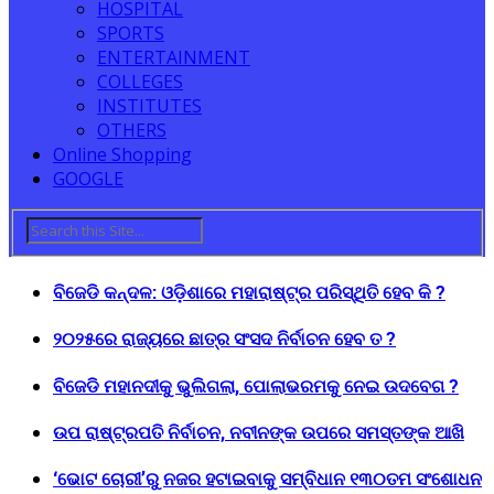
HOSPITAL
SPORTS
ENTERTAINMENT
COLLEGES
INSTITUTES
OTHERS
Online Shopping
GOOGLE
ବିଜେଡି କନ୍ଦଳ: ଓଡ଼ିଶାରେ ମହାରାଷ୍ଟ୍ର ପରିସ୍ଥିତି ହେବ କି ?
୨୦୨୫ରେ ରାଜ୍ୟରେ ଛାତ୍ର ସଂସଦ ନିର୍ବାଚନ ହେବ ତ ?
ବିଜେଡି ମହାନଦୀକୁ ଭୁଲିଗଲା, ପୋଲାଭରମକୁ ନେଇ ଉଦବେଗ ?
ଉପ ରାଷ୍ଟ୍ରପତି ନିର୍ବାଚନ, ନବୀନଙ୍କ ଉପରେ ସମସ୍ତଙ୍କ ଆଖି
‘ଭୋଟ ଚୋରୀ’ରୁ ନଜର ହଟାଇବାକୁ ସମ୍ବିଧାନ ୧୩୦ତମ ସଂଶୋଧନ