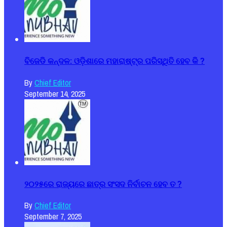
ବିଜେଡି କନ୍ଦଳ: ଓଡ଼ିଶାରେ ମହାରାଷ୍ଟ୍ର ପରିସ୍ଥିତି ହେବ କି ?
By
Chief Editor
September 14, 2025
୨୦୨୫ରେ ରାଜ୍ୟରେ ଛାତ୍ର ସଂସଦ ନିର୍ବାଚନ ହେବ ତ ?
By
Chief Editor
September 7, 2025