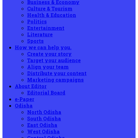
Business & Economy
Culture & Tourism
Health & Education
Politics
Entertainment
Literature
Sports
How we can help you.
Create your story
Target your audience
Align your team
Distribute your content
Marketing campaigns
About Editor
Editorial Board
e-Paper
Odisha
North Odisha
South Odisha
East Odisha
West Odisha
Central Odisha