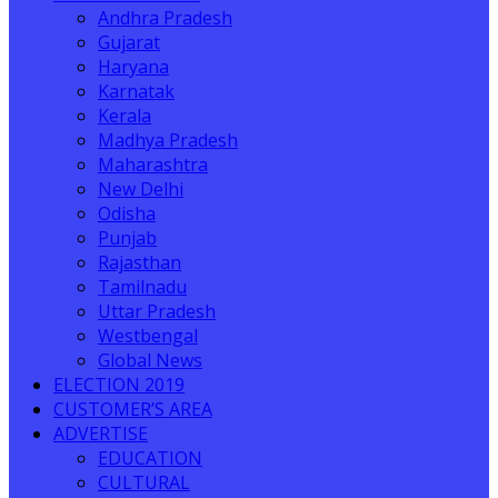
Andhra Pradesh
Gujarat
Haryana
Karnatak
Kerala
Madhya Pradesh
Maharashtra
New Delhi
Odisha
Punjab
Rajasthan
Tamilnadu
Uttar Pradesh
Westbengal
Global News
ELECTION 2019
CUSTOMER’S AREA
ADVERTISE
EDUCATION
CULTURAL