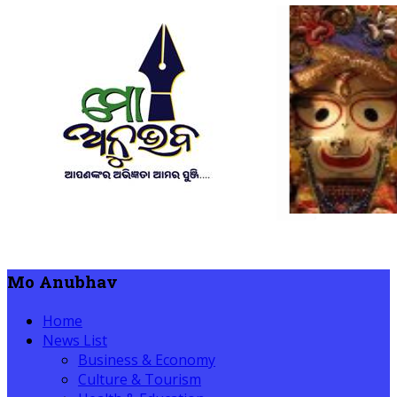
Mo Anubhav
Home
News List
Business & Economy
Culture & Tourism