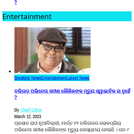
?
Entertainment
Breaking News
Entertainment
Latest News
ବଲିଉଡ଼ ଅଭିନେତା ସତୀଶ କୌଶିକଙ୍କ ମୃତ୍ୟୁ ସ୍ୱାଭାବିକ ନା ନୁହେଁ
?
By
Chief Editor
March 12, 2023
ପ୍ରସାଦ ରାଓ ନୂଆଦିଲ୍ଲୀ, ମାର୍ଚ୍ଚ ୧୨ ବଲିଉଡର ଲୋକପ୍ରିୟ
ଅଭିନେତା ସତୀଶ କୌଶିକଙ୍କ ମୃତ୍ୟୁ ରହସ୍ୟମୟ ହେଲାଣି । ଗତ ୯