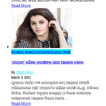
OFFICIAL WEB MEDIA PARTNER -MOANUBHAV
Read More
Breaking News
Entertainment
Latest News
‘ଥପ୍ପଡ’ ନାୟିକା ତାପସୀଙ୍କ ଘରେ ଆୟକର ଚଢାଉ
By
Chief Editor
March 3, 2021
ମୁମ୍ବାଇ ମାର୍ଚ୍ଚ ୦୩ ମୋଅନୁଭବ.କମ୍ ଆୟକର ଫାଙ୍କି
ଅଭିଯୋଗରେ ଆଜି ‘ଥପ୍ପଡ’ର ନାୟିକା ତାପସୀ ପାନ୍ନୁ, ବଲିଉଡ୍
ନିର୍ମାତା, ନିର୍ଦେଶକ ଅନୁରାଗ କାଶ୍ୟପ ଓ ବିକାଶ ବାହଲଙ୍କ
ବାସଭବନରେ ଆୟକର ବିଭାଗ ଚଢାଉ ...
Read More