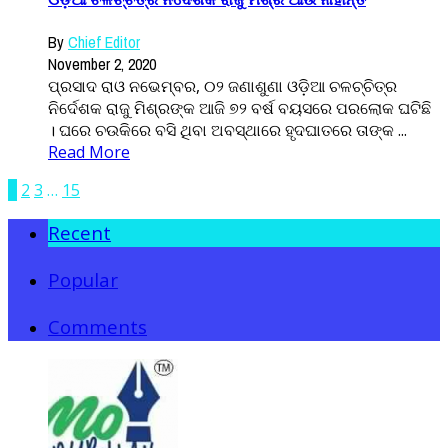
By
Chief Editor
November 2, 2020
ପ୍ରସାଦ ରାଓ ନଭେମ୍ବର, ୦୨ ଜଣାଶୁଣା ଓଡ଼ିଆ ଚଳଚ୍ଚିତ୍ର
ନିର୍ଦେଶକ ରାଜୁ ମିଶ୍ରଙ୍କ ଆଜି ୭୨ ବର୍ଷ ବୟସରେ ପରଲୋକ ଘଟିଛି
। ଘରେ ଚଉକିରେ ବସି ଥିବା ଅବସ୍ଥାରେ ହୃଦଘାତରେ ତାଙ୍କ ...
Read More
1
2
3
…
15
Recent
Popular
Comments