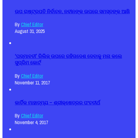
ଉପ ରାଷ୍ଟ୍ରପତି ନିର୍ବାଚନ, ନବୀନଙ୍କ ଉପରେ ସମସ୍ତଙ୍କ ଆଖି
By
Chief Editor
August 31, 2025
‘ପଦ୍ମାବତୀ’ ରିଲିଜ୍ ଉପରେ ରହିତାଦେଶ ଦେବାକୁ ମନା କଲେ
ସୁପ୍ରିମ କୋର୍ଟ
By
Chief Editor
November 11, 2017
କାର୍ତିକ ମାହାତ୍ମ୍ୟ – ଶ୍ରୀକ୍ଷେତ୍ରର ପଂଚତୀର୍ଥ
By
Chief Editor
November 4, 2017