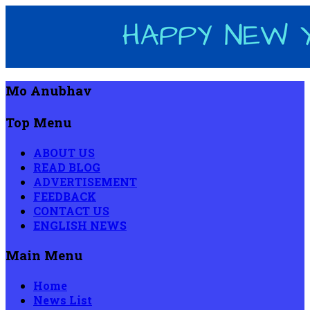
Mo Anubhav
Top Menu
ABOUT US
READ BLOG
ADVERTISEMENT
FEEDBACK
CONTACT US
ENGLISH NEWS
Main Menu
Home
News List