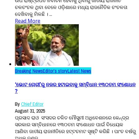
ଉପ ରାଷ୍ଟ୍ରପତି ନିର୍ବାଚନ ହେବାକୁ ଥିବାରୁ ଜାତୀୟ ରାଜନୀତି
ଚଳଚଂଚଳ ଥିବା ବେଳେ ଓଡ଼ିଶାରେ ମଧ୍ୟ ରାଜନୈତିକ ଚଂଚଳତା
ଦେଖିବାକୁ ମିଳଛି । ...
Read More
Breaking News
Editor’s story
Latest News
‘ଭୋଟ ଚୋରୀ’ରୁ ନଜର ହଟାଇବାକୁ ସମ୍ବିଧାନ ୧୩୦ତମ ସଂଶୋଧନ
?
By
Chief Editor
August 31, 2025
ପ୍ରସାଦ ରାଓ ସଂସଦର ଚଳିତ ମୌସୁମୀ ଅଧିବେଶନରେ କେନ୍ଦ୍ର
ସରକାର ସମ୍ବିଧାନରେ ୧୩୦ତମ ସଂଶୋଧନ ପାଇଁ ବିଧେୟକ
ଆଣିବା ଜାତୀୟ ରାଜନୀତିରେ ହଟ୍ଟଚମଟ ସୃଷ୍ଟି କରିଛି । ପାଂଚ ବର୍ଷରୁ
ଅଧିକ ଦଣ୍ଡ ...