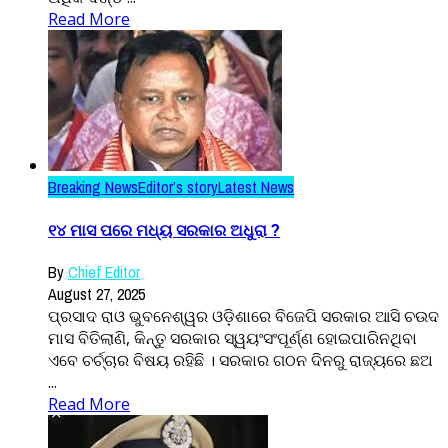
Read More
Breaking News
Editor’s story
Latest News
୧୪ ମାସ ପରେ ମଧ୍ୟ ସରକାର ଅଧୁରା ?
By
Chief Editor
August 27, 2025
ପ୍ରସାଦ ରାଓ ଭୁବନେଶ୍ୱର ଓଡ଼ିଶାରେ ବିଜେପି ସରକାର ଆସି ଚଉଦ
ମାସ ବିତିଲାଣି, କିନ୍ତୁ ସରକାର ସ୍ୱୟଂସଂପୂର୍ଣ୍ଣ ହୋଇପାରିନଥିବା
ଏବେ ଚର୍ଚ୍ଚାର ବିଷୟ ରହିଛି । ସରକାର ଗଠନ ଦିନରୁ ରାଜ୍ୟରେ ଛଅ
...
Read More