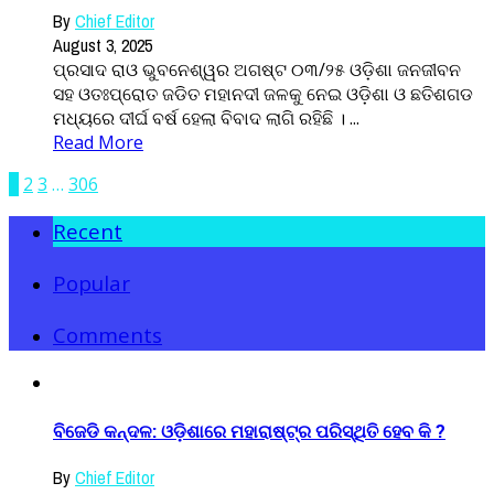
By
Chief Editor
August 3, 2025
ପ୍ରସାଦ ରାଓ ଭୁବନେଶ୍ୱର ଅଗଷ୍ଟ ୦୩/୨୫ ଓଡ଼ିଶା ଜନଜୀବନ
ସହ ଓତଃପ୍ରୋତ ଜଡିତ ମହାନଦୀ ଜଳକୁ ନେଇ ଓଡ଼ିଶା ଓ ଛତିଶଗଡ
ମଧ୍ୟରେ ଦୀର୍ଘ ବର୍ଷ ହେଲା ବିବାଦ ଲାଗି ରହିଛି । ...
Read More
1
2
3
…
306
Recent
Popular
Comments
ବିଜେଡି କନ୍ଦଳ: ଓଡ଼ିଶାରେ ମହାରାଷ୍ଟ୍ର ପରିସ୍ଥିତି ହେବ କି ?
By
Chief Editor