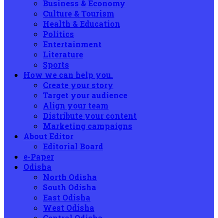
Business & Economy
Culture & Tourism
Health & Education
Politics
Entertainment
Literature
Sports
How we can help you.
Create your story
Target your audience
Align your team
Distribute your content
Marketing campaigns
About Editor
Editorial Board
e-Paper
Odisha
North Odisha
South Odisha
East Odisha
West Odisha
Central Odisha