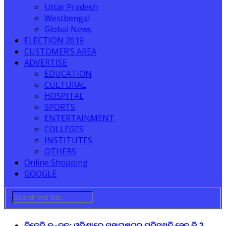
Uttar Pradesh
Westbengal
Global News
ELECTION 2019
CUSTOMER’S AREA
ADVERTISE
EDUCATION
CULTURAL
HOSPITAL
SPORTS
ENTERTAINMENT
COLLEGES
INSTITUTES
OTHERS
Online Shopping
GOOGLE
ବିଜେଡି କନ୍ଦଳ: ଓଡ଼ିଶାରେ ମହାରାଷ୍ଟ୍ର ପରିସ୍ଥିତି ହେବ କି ?