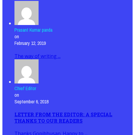
Prasant Kumar panda
on
February 12, 2019
The way of writing ...
Chief Editor
on
September 6, 2018
LETTER FROM THE EDITOR: A SPECIAL
THANKS TO OUR READERS
Thanks Gopibhusan. Happy to ...