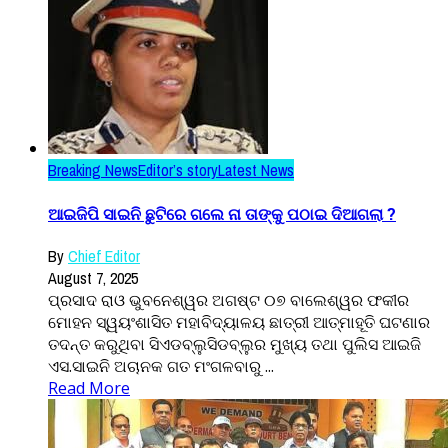
Breaking News
Editor’s story
Latest News
ଆଇଜିପି ସାଇନି ଛୁଟିରେ ଗଲେ ନା ତାଙ୍କୁ ପଠାଇ ଦିଆଗଲା ?
By
Chief Editor
August 7, 2025
ପ୍ରସାଦ ରାଓ ଭୁବନେଶ୍ୱର ଅଗଷ୍ଟ ୦୭ ବାଲେଶ୍ୱର ଫକୀର
ମୋହନ ସ୍ୱୟଂଶାସିତ ମହାବିଦ୍ୟାଳୟ ଛାତ୍ରୀ ଆତ୍ମାହୂତି ଘଟଣାର
ତଦନ୍ତ କରୁଥିବା ସିଏଡବ୍ଲୁସିଡବ୍ଲୁର ମୁଖ୍ୟ ତଥା ପୁଲିସ ଆଇଜି
ଏସ.ସାଇନି ଅଚାନକ ଗତ ମଂଗଳବାରୁ ...
Read More