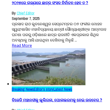
୨୦୨୫ରେ ରାଜ୍ୟରେ ଛାତ୍ର ସଂସଦ ନିର୍ବାଚନ ହେବ ତ ?
By
Chief Editor
September 7, 2025
ପ୍ରସାଦ ରାଓ ଭୁବନେଶ୍ୱର ସେପ୍ଟେମ୍ବର ୦୭ ଫକୀର ମୋହନ
ସ୍ୱୟଂଶାସିତ ମହାବିଦ୍ୟାଳୟ ଛାତ୍ରୀ ସୌମ୍ୟାଶ୍ରୀଙ୍କ ଆତ୍ମଦାହ
ଘଟଣା ପରରୁ ଓଡ଼ିଶାରେ ଛାତ୍ର ରାଜନୀତି ଏକପ୍ରକାର ଶିଥିଳ
ଅବସ୍ଥାକୁ ଆସି ଯାଇଥିବା ଦେଖିବାକୁ ମିଳୁଛି ...
Read More
Breaking News
Editor’s story
Latest News
ବିଜେଡି ମହାନଦୀକୁ ଭୁଲିଗଲା, ପୋଲାଭରମକୁ ନେଇ ଉଦବେଗ ?