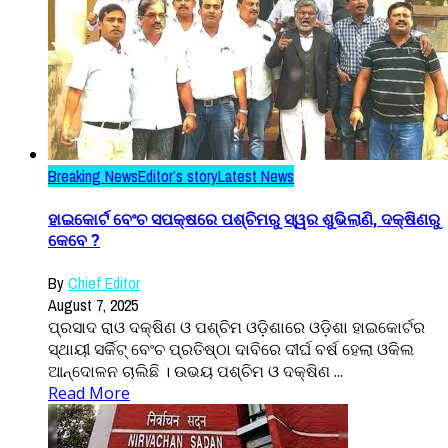
Breaking News
Editor’s story
Latest News
ହାଇକୋର୍ଟ ବେଂଚ ସପକ୍ଷରେ ପଶ୍ଚିମରୁ ସ୍ୱର ଶୁଭିଲାଣି, ଦକ୍ଷିଣରୁ
କେବେ ?
By
Chief Editor
August 7, 2025
ପ୍ରସାଦ ରାଓ ଦକ୍ଷିଣ ଓ ପଶ୍ଚିମ ଓଡ଼ିଶାରେ ଓଡ଼ିଶା ହାଇକୋର୍ଟର
ସ୍ଥାୟୀ ସର୍କିଟ୍ ବେଂଚ ପ୍ରତିଷ୍ଠା ଦାବିରେ ଦୀର୍ଘ ବର୍ଷ ହେଲା ଓକିଲ
ଆନ୍ଦୋଳନ ଚାଲିଛି । ଉଭୟ ପଶ୍ଚିମ ଓ ଦକ୍ଷିଣ ...
Read More