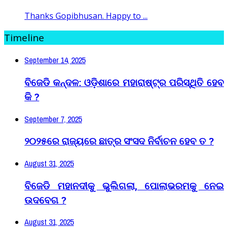
Thanks Gopibhusan. Happy to ...
Timeline
September 14, 2025
ବିଜେଡି କନ୍ଦଳ: ଓଡ଼ିଶାରେ ମହାରାଷ୍ଟ୍ର ପରିସ୍ଥିତି ହେବ
କି ?
September 7, 2025
୨୦୨୫ରେ ରାଜ୍ୟରେ ଛାତ୍ର ସଂସଦ ନିର୍ବାଚନ ହେବ ତ ?
August 31, 2025
ବିଜେଡି ମହାନଦୀକୁ ଭୁଲିଗଲା, ପୋଲାଭରମକୁ ନେଇ
ଉଦବେଗ ?
August 31, 2025