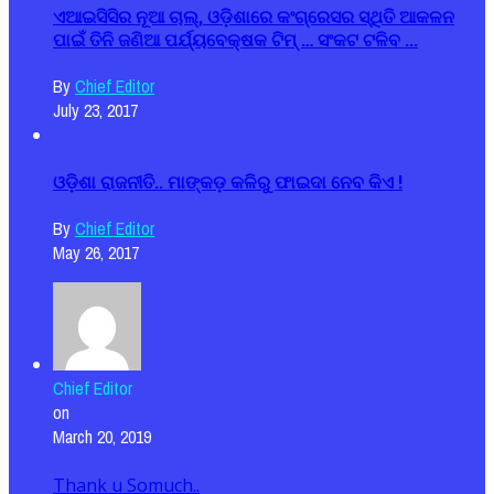
ଏଆଇସିସିର ନୂଆ ଚାଲ୍, ଓଡ଼ିଶାରେ କଂଗ୍ରେସର ସ୍ଥିତି ଆକଳନ
ପାଇଁ ତିନି ଜଣିଆ ପର୍ଯ୍ୟବେକ୍ଷକ ଟିମ୍ … ସଂକଟ ଟଳିବ ...
By
Chief Editor
July 23, 2017
ଓଡ଼ିଶା ରାଜନୀତି.. ମାଙ୍କଡ଼ କଳିରୁ ଫାଇଦା ନେବ କିଏ !
By
Chief Editor
May 26, 2017
Chief Editor
on
March 20, 2019
Thank u Somuch..