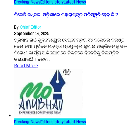
Breaking News
Editor’s story
Latest News
ବିଜେଡି କନ୍ଦଳ: ଓଡ଼ିଶାରେ ମହାରାଷ୍ଟ୍ର ପରିସ୍ଥିତି ହେବ କି ?
By
Chief Editor
September 14, 2025
ପ୍ରସାଦ ରାଓ ଭୁବନେଶ୍ୱର ସେପ୍ଟେମ୍ବର ୧୪ ବିଜେଡିର ବରିଷ୍ଠ
ନେତା ତଥା ପୂର୍ବତନ ମନ୍ତ୍ରୀ ପ୍ରଫୁଲ୍ଲ କୁମାର ମଲ୍ଲିକଙ୍କୁ ଦଳ
ବିରୋଧୀ କାର୍ଯ୍ୟ ଅଭିଯୋଗରେ ନିକଟରେ ବିଜେଡିରୁ ନିଲମ୍ବିତ
କରାଯାଇଛି । ଦଳର ...
Read More
Breaking News
Editor’s story
Latest News