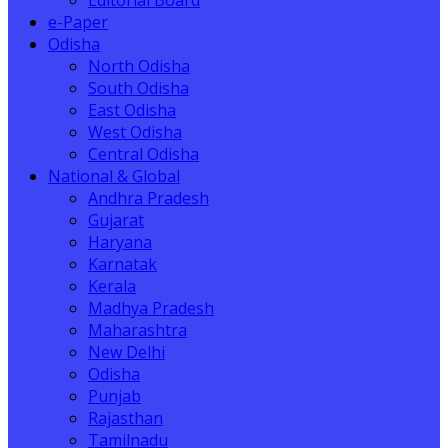
Editorial Board
e-Paper
Odisha
North Odisha
South Odisha
East Odisha
West Odisha
Central Odisha
National & Global
Andhra Pradesh
Gujarat
Haryana
Karnatak
Kerala
Madhya Pradesh
Maharashtra
New Delhi
Odisha
Punjab
Rajasthan
Tamilnadu