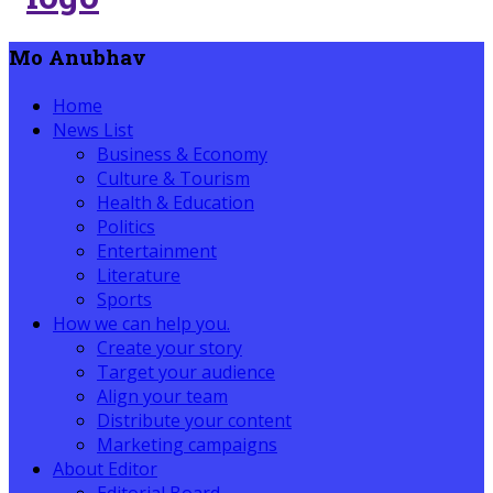
Mo Anubhav
Home
News List
Business & Economy
Culture & Tourism
Health & Education
Politics
Entertainment
Literature
Sports
How we can help you.
Create your story
Target your audience
Align your team
Distribute your content
Marketing campaigns
About Editor