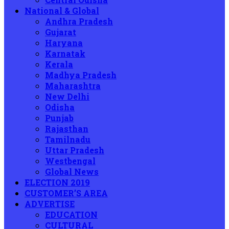
National & Global
Andhra Pradesh
Gujarat
Haryana
Karnatak
Kerala
Madhya Pradesh
Maharashtra
New Delhi
Odisha
Punjab
Rajasthan
Tamilnadu
Uttar Pradesh
Westbengal
Global News
ELECTION 2019
CUSTOMER’S AREA
ADVERTISE
EDUCATION
CULTURAL