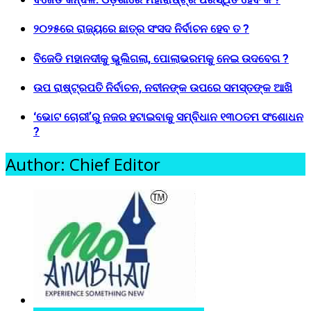
୨୦୨୫ରେ ରାଜ୍ୟରେ ଛାତ୍ର ସଂସଦ ନିର୍ବାଚନ ହେବ ତ ?
ବିଜେଡି ମହାନଦୀକୁ ଭୁଲିଗଲା, ପୋଲାଭରମକୁ ନେଇ ଉଦବେଗ ?
ଉପ ରାଷ୍ଟ୍ରପତି ନିର୍ବାଚନ, ନବୀନଙ୍କ ଉପରେ ସମସ୍ତଙ୍କ ଆଖି
‘ଭୋଟ ଚୋରୀ’ରୁ ନଜର ହଟାଇବାକୁ ସମ୍ବିଧାନ ୧୩୦ତମ ସଂଶୋଧନ
?
Author: Chief Editor