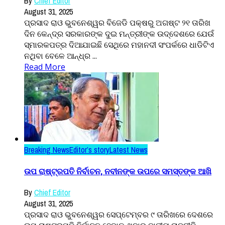
By
Chief Editor
August 31, 2025
ପ୍ରସାଦ ରାଓ ଭୁବନେଶ୍ୱର ବିଜେଡି ପକ୍ଷରୁ ଅଗଷ୍ଟ ୨୧ ତାରିଖ
ଦିନ କେନ୍ଦ୍ର ସରକାରଙ୍କ ଦୁଇ ମନ୍ତ୍ରୀଙ୍କ ଉଦ୍ଦେଶରେ ଯେଉଁ
ସ୍ମାରକପତ୍ର ଦିଆଯାଇଛି ସେଥିରେ ମହାନଦୀ ସଂପର୍କରେ ଧାଡିଟିଏ
ନଥିବା ବେଳେ ଆନ୍ଧ୍ର ...
Read More
Breaking News
Editor’s story
Latest News
ଉପ ରାଷ୍ଟ୍ରପତି ନିର୍ବାଚନ, ନବୀନଙ୍କ ଉପରେ ସମସ୍ତଙ୍କ ଆଖି
By
Chief Editor
August 31, 2025
ପ୍ରସାଦ ରାଓ ଭୁବନେଶ୍ୱର ସେପ୍ଟେମ୍ବର ୯ ତାରିଖରେ ଦେଶରେ