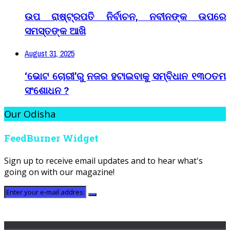
ଉପ ରାଷ୍ଟ୍ରପତି ନିର୍ବାଚନ, ନବୀନଙ୍କ ଉପରେ
ସମସ୍ତଙ୍କ ଆଖି
August 31, 2025
‘ଭୋଟ ଚୋରୀ’ରୁ ନଜର ହଟାଇବାକୁ ସମ୍ବିଧାନ ୧୩୦ତମ
ସଂଶୋଧନ ?
Our Odisha
FeedBurner Widget
Sign up to receive email updates and to hear what's
going on with our magazine!