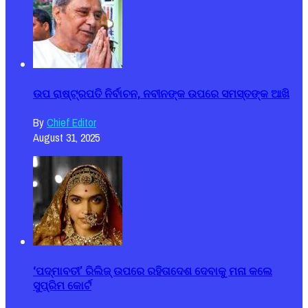
ଉପ ରାଷ୍ଟ୍ରପତି ନିର୍ବାଚନ, ନବୀନଙ୍କ ଉପରେ ସମସ୍ତଙ୍କ ଆଖି
By
Chief Editor
August 31, 2025
‘ପଦ୍ମାବତୀ’ ରିଲିଜ୍ ଉପରେ ରହିତାଦେଶ ଦେବାକୁ ମନା କଲେ
ସୁପ୍ରିମ କୋର୍ଟ