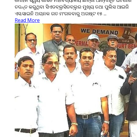
ମୋହନ ସ୍ୱୟଂଶାସିତ ମହାବିଦ୍ୟାଳୟ ଛାତ୍ରୀ ଆତ୍ମାହୂତି ଘଟଣାର
ତଦନ୍ତ କରୁଥିବା ସିଏଡବ୍ଲୁସିଡବ୍ଲୁର ମୁଖ୍ୟ ତଥା ପୁଲିସ ଆଇଜି
ଏସ.ସାଇନି ଅଚାନକ ଗତ ମଂଗଳବାରୁ ଅଗଷ୍ଟ ୧୫ ...
Read More