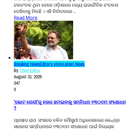
ଚଳଚଂଚଳ ଥିବା ବେଳେ ଓଡ଼ିଶାରେ ମଧ୍ୟ ରାଜନୈତିକ ଚଂଚଳତା
ଦେଖିବାକୁ ମିଳଛି । ଏହି ନିର୍ବାଚନରେ ...
Read More
Breaking News
Editor’s story
Latest News
By
Chief Editor
August 31, 2025
347
0
‘ଭୋଟ ଚୋରୀ’ରୁ ନଜର ହଟାଇବାକୁ ସମ୍ବିଧାନ ୧୩୦ତମ ସଂଶୋଧନ
?
ପ୍ରସାଦ ରାଓ ସଂସଦର ଚଳିତ ମୌସୁମୀ ଅଧିବେଶନରେ କେନ୍ଦ୍ର
ସରକାର ସମ୍ବିଧାନରେ ୧୩୦ତମ ସଂଶୋଧନ ପାଇଁ ବିଧେୟକ