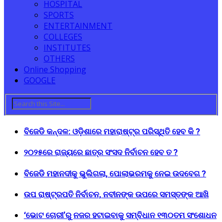
HOSPITAL
SPORTS
ENTERTAINMENT
COLLEGES
INSTITUTES
OTHERS
Online Shopping
GOOGLE
ବିଜେଡି କନ୍ଦଳ: ଓଡ଼ିଶାରେ ମହାରାଷ୍ଟ୍ର ପରିସ୍ଥିତି ହେବ କି ?
୨୦୨୫ରେ ରାଜ୍ୟରେ ଛାତ୍ର ସଂସଦ ନିର୍ବାଚନ ହେବ ତ ?
ବିଜେଡି ମହାନଦୀକୁ ଭୁଲିଗଲା, ପୋଲାଭରମକୁ ନେଇ ଉଦବେଗ ?
ଉପ ରାଷ୍ଟ୍ରପତି ନିର୍ବାଚନ, ନବୀନଙ୍କ ଉପରେ ସମସ୍ତଙ୍କ ଆଖି
‘ଭୋଟ ଚୋରୀ’ରୁ ନଜର ହଟାଇବାକୁ ସମ୍ବିଧାନ ୧୩୦ତମ ସଂଶୋଧନ