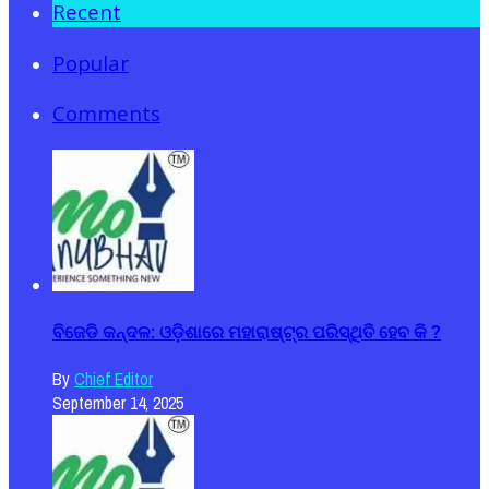
Recent
Popular
Comments
ବିଜେଡି କନ୍ଦଳ: ଓଡ଼ିଶାରେ ମହାରାଷ୍ଟ୍ର ପରିସ୍ଥିତି ହେବ କି ?
By
Chief Editor
September 14, 2025