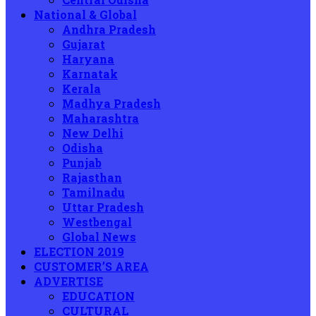
National & Global
Andhra Pradesh
Gujarat
Haryana
Karnatak
Kerala
Madhya Pradesh
Maharashtra
New Delhi
Odisha
Punjab
Rajasthan
Tamilnadu
Uttar Pradesh
Westbengal
Global News
ELECTION 2019
CUSTOMER’S AREA
ADVERTISE
EDUCATION
CULTURAL