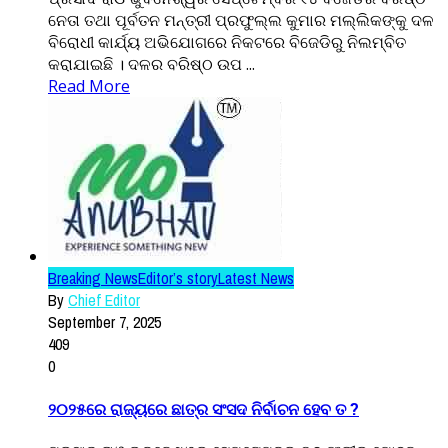
ନେତା ତଥା ପୂର୍ବତନ ମନ୍ତ୍ରୀ ପ୍ରଫୁଲ୍ଲ କୁମାର ମଲ୍ଲିକଙ୍କୁ ଦଳ
ବିରୋଧୀ କାର୍ଯ୍ୟ ଅଭିଯୋଗରେ ନିକଟରେ ବିଜେଡିରୁ ନିଲମ୍ବିତ
କରାଯାଇଛି । ଦଳର ବରିଷ୍ଠ ଉପ ...
Read More
Breaking News
Editor’s story
Latest News
By
Chief Editor
September 7, 2025
409
0
୨୦୨୫ରେ ରାଜ୍ୟରେ ଛାତ୍ର ସଂସଦ ନିର୍ବାଚନ ହେବ ତ ?