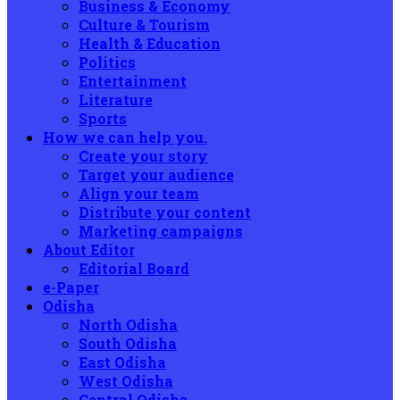
Business & Economy
Culture & Tourism
Health & Education
Politics
Entertainment
Literature
Sports
How we can help you.
Create your story
Target your audience
Align your team
Distribute your content
Marketing campaigns
About Editor
Editorial Board
e-Paper
Odisha
North Odisha
South Odisha
East Odisha
West Odisha
Central Odisha