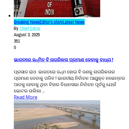
Breaking News
Editor’s story
Latest News
By
Chief Editor
August 3, 2025
351
0
ଭାରତରେ ଜନ୍ମିତ ବି ନାଗରିକତା ପ୍ରମାଣ ଦେବାକୁ ବାଧ୍ୟ !
ପ୍ରସାଦ ରାଓ ଭାରତରେ ଜନ୍ମ ହୋଇ ବି ଜଣକୁ ନାଗରିକତାର
ପ୍ରମାଣ ଦେବାକୁ ପଡିବ ! ଭାରତୀୟ ନିର୍ବାଚନ ଆୟୁକ୍ତ ନଭେମ୍ବର
ଆଡକୁ ହେବାକୁ ଥିବା ବିହାର ବିଧାନସଭା ନିର୍ବାଚନ ପୂର୍ବରୁ ଯେଉଁ
ଭୋଟର ତାଲିକା ...
Read More