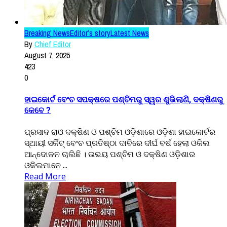
Breaking News
Editor’s story
Latest News
By
Chief Editor
August 7, 2025
423
0
ହାଇକୋର୍ଟ ବେଂଚ ସପକ୍ଷରେ ପଶ୍ଚିମରୁ ସ୍ୱର ଶୁଭିଲାଣି, ଦକ୍ଷିଣରୁ
କେବେ ?
ପ୍ରସାଦ ରାଓ ଦକ୍ଷିଣ ଓ ପଶ୍ଚିମ ଓଡ଼ିଶାରେ ଓଡ଼ିଶା ହାଇକୋର୍ଟର
ସ୍ଥାୟୀ ସର୍କିଟ୍ ବେଂଚ ପ୍ରତିଷ୍ଠା ଦାବିରେ ଦୀର୍ଘ ବର୍ଷ ହେଲା ଓକିଲ
ଆନ୍ଦୋଳନ ଚାଲିଛି । ଉଭୟ ପଶ୍ଚିମ ଓ ଦକ୍ଷିଣ ଓଡ଼ିଶାର
ଓକିଲମାନେ ...
Read More