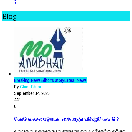
?
Blog
Breaking News
Editor’s story
Latest News
By
Chief Editor
September 14, 2025
442
0
ବିଜେଡି କନ୍ଦଳ: ଓଡ଼ିଶାରେ ମହାରାଷ୍ଟ୍ର ପରିସ୍ଥିତି ହେବ କି ?
ପ୍ରସାଦ ରାଓ ଭୁବନେଶ୍ୱର ସେପ୍ଟେମ୍ବର ୧୪ ବିଜେଡିର ବରିଷ୍ଠ