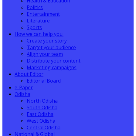
Health & Education
Politics
Entertainment
Literature
Sports
How we can help you.
Create your story
Target your audience
Align your team
Distribute your content
Marketing campaigns
About Editor
Editorial Board
e-Paper
Odisha
North Odisha
South Odisha
East Odisha
West Odisha
Central Odisha
National & Global