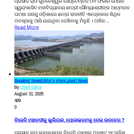
ପ୍ରସାଦ ରାଓ ଭୁବନେଶ୍ୱର ସେପ୍ଟେମ୍ବର ୦୭ ଫକୀର ମୋହନ
ସ୍ୱୟଂଶାସିତ ମହାବିଦ୍ୟାଳୟ ଛାତ୍ରୀ ସୌମ୍ୟାଶ୍ରୀଙ୍କ ଆତ୍ମଦାହ
ଘଟଣା ପରରୁ ଓଡ଼ିଶାରେ ଛାତ୍ର ରାଜନୀତି ଏକପ୍ରକାର ଶିଥିଳ
ଅବସ୍ଥାକୁ ଆସି ଯାଇଥିବା ଦେଖିବାକୁ ମିଳୁଛି । ଅଖିଳ ...
Read More
Breaking News
Editor’s story
Latest News
By
Chief Editor
August 31, 2025
409
0
ବିଜେଡି ମହାନଦୀକୁ ଭୁଲିଗଲା, ପୋଲାଭରମକୁ ନେଇ ଉଦବେଗ ?
ପ୍ରସାଦ ରାଓ ଭୁବନେଶ୍ୱର ବିଜେଡି ପକ୍ଷରୁ ଅଗଷ୍ଟ ୨୧ ତାରିଖ