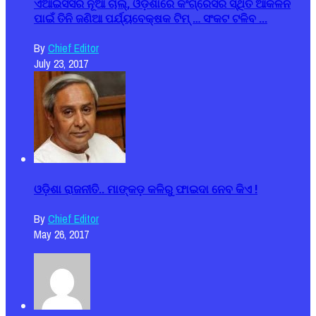
ଏଆଇସିସିର ନୂଆ ଚାଲ୍, ଓଡ଼ିଶାରେ କଂଗ୍ରେସର ସ୍ଥିତି ଆକଳନ
ପାଇଁ ତିନି ଜଣିଆ ପର୍ଯ୍ୟବେକ୍ଷକ ଟିମ୍ … ସଂକଟ ଟଳିବ ...
By
Chief Editor
July 23, 2017
ଓଡ଼ିଶା ରାଜନୀତି.. ମାଙ୍କଡ଼ କଳିରୁ ଫାଇଦା ନେବ କିଏ !
By
Chief Editor
May 26, 2017