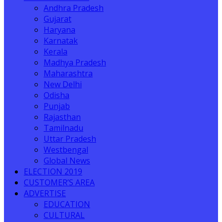
Andhra Pradesh
Gujarat
Haryana
Karnatak
Kerala
Madhya Pradesh
Maharashtra
New Delhi
Odisha
Punjab
Rajasthan
Tamilnadu
Uttar Pradesh
Westbengal
Global News
ELECTION 2019
CUSTOMER’S AREA
ADVERTISE
EDUCATION
CULTURAL