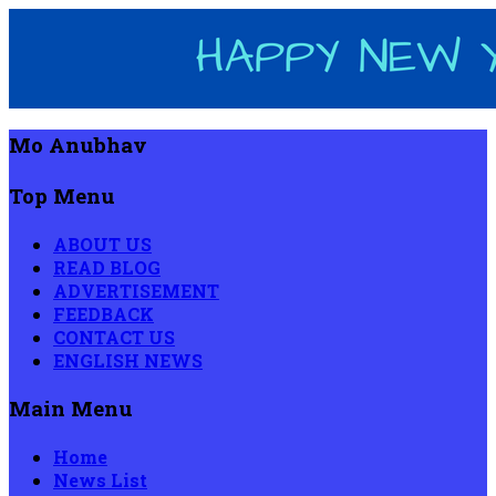
Mo Anubhav
Top Menu
ABOUT US
READ BLOG
ADVERTISEMENT
FEEDBACK
CONTACT US
ENGLISH NEWS
Main Menu
Home
News List