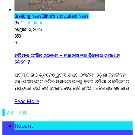
Breaking News
Editor’s story
Latest News
By
Chief Editor
August 3, 2025
350
0
ତ୍ରିପଲ ଇଂଜିନ ସରକାର – ମହାନଦୀ ଜଳ ବିବାଦର ସମାଧାନ
କେବେ ?
ପ୍ରସାଦ ରାଓ ଭୁବନେଶ୍ୱର ଅଗଷ୍ଟ ୦୩/୨୫ ଓଡ଼ିଶା ଜନଜୀବନ
ସହ ଓତଃପ୍ରୋତ ଜଡିତ ମହାନଦୀ ଜଳକୁ ନେଇ ଓଡ଼ିଶା ଓ ଛତିଶଗଡ
ମଧ୍ୟରେ ଦୀର୍ଘ ବର୍ଷ ହେଲା ବିବାଦ ଲାଗି ରହିଛି । ଛତିଶଗଡ ସରକାର
...
Read More
1
2
3
…
308
Recent