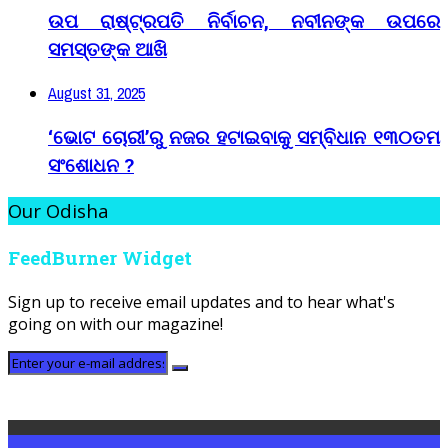
ଉପ ରାଷ୍ଟ୍ରପତି ନିର୍ବାଚନ, ନବୀନଙ୍କ ଉପରେ
ସମସ୍ତଙ୍କ ଆଖି
August 31, 2025
‘ଭୋଟ ଚୋରୀ’ରୁ ନଜର ହଟାଇବାକୁ ସମ୍ବିଧାନ ୧୩୦ତମ
ସଂଶୋଧନ ?
Our Odisha
FeedBurner Widget
Sign up to receive email updates and to hear what's
going on with our magazine!