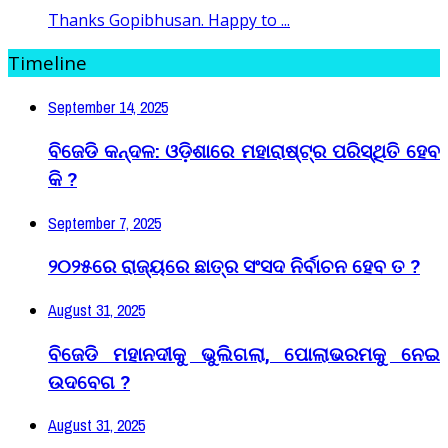
Thanks Gopibhusan. Happy to ...
Timeline
September 14, 2025
ବିଜେଡି କନ୍ଦଳ: ଓଡ଼ିଶାରେ ମହାରାଷ୍ଟ୍ର ପରିସ୍ଥିତି ହେବ
କି ?
September 7, 2025
୨୦୨୫ରେ ରାଜ୍ୟରେ ଛାତ୍ର ସଂସଦ ନିର୍ବାଚନ ହେବ ତ ?
August 31, 2025
ବିଜେଡି ମହାନଦୀକୁ ଭୁଲିଗଲା, ପୋଲାଭରମକୁ ନେଇ
ଉଦବେଗ ?
August 31, 2025