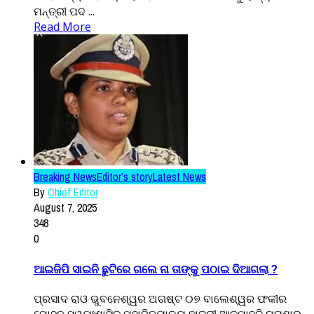
ମନ୍ତ୍ରୀ ପଦ ...
Read More
Breaking News
Editor’s story
Latest News
By
Chief Editor
August 7, 2025
348
0
ଆଇଜିପି ସାଇନି ଛୁଟିରେ ଗଲେ ନା ତାଙ୍କୁ ପଠାଇ ଦିଆଗଲା ?
ପ୍ରସାଦ ରାଓ ଭୁବନେଶ୍ୱର ଅଗଷ୍ଟ ୦୭ ବାଲେଶ୍ୱର ଫକୀର