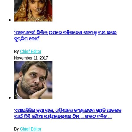
‘ପଦ୍ମାବତୀ’ ରିଲିଜ୍ ଉପରେ ରହିତାଦେଶ ଦେବାକୁ ମନା କଲେ
ସୁପ୍ରିମ କୋର୍ଟ
By
Chief Editor
November 11, 2017
ଏଆଇସିସିର ନୂଆ ଚାଲ୍, ଓଡ଼ିଶାରେ କଂଗ୍ରେସର ସ୍ଥିତି ଆକଳନ
ପାଇଁ ତିନି ଜଣିଆ ପର୍ଯ୍ୟବେକ୍ଷକ ଟିମ୍ … ସଂକଟ ଟଳିବ ...
By
Chief Editor