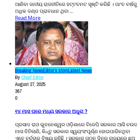
ଆଣିବା ଜାତୀୟ ରାଜନୀତିରେ ହଟ୍ଟଚମଟ ସୃଷ୍ଟି କରିଛି । ପାଂଚ ବର୍ଷରୁ
ଅଧିକ ଦଣ୍ଡ ପ୍ରାବଧାନ ଥିବା ...
Read More
Breaking News
Editor’s story
Latest News
By
Chief Editor
August 27, 2025
367
0
୧୪ ମାସ ପରେ ମଧ୍ୟ ସରକାର ଅଧୁରା ?
ପ୍ରସାଦ ରାଓ ଭୁବନେଶ୍ୱର ଓଡ଼ିଶାରେ ବିଜେପି ସରକାର ଆସି ଚଉଦ
ମାସ ବିତିଲାଣି, କିନ୍ତୁ ସରକାର ସ୍ୱୟଂସଂପୂର୍ଣ୍ଣ ହୋଇପାରିନଥିବା
ଏବେ ଚର୍ଚ୍ଚାର ବିଷୟ ରହିଛି । ସରକାର ଗଠନ ଦିନରୁ ରାଜ୍ୟରେ ଛଅ