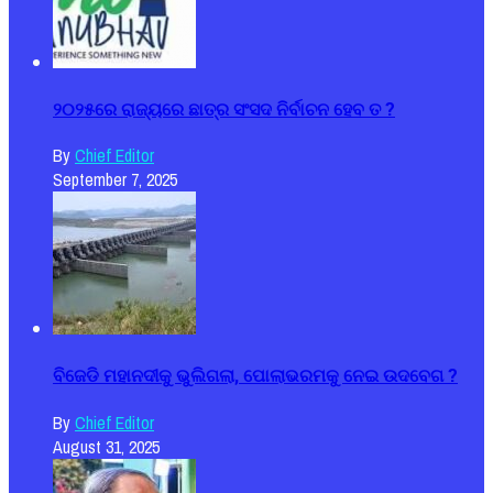
୨୦୨୫ରେ ରାଜ୍ୟରେ ଛାତ୍ର ସଂସଦ ନିର୍ବାଚନ ହେବ ତ ?
By
Chief Editor
September 7, 2025
ବିଜେଡି ମହାନଦୀକୁ ଭୁଲିଗଲା, ପୋଲାଭରମକୁ ନେଇ ଉଦବେଗ ?
By
Chief Editor
August 31, 2025