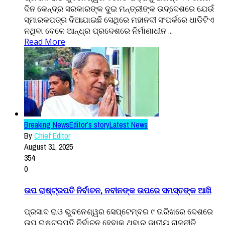
ଦିନ କେନ୍ଦ୍ର ସରକାରଙ୍କ ଦୁଇ ମନ୍ତ୍ରୀଙ୍କ ଉଦ୍ଦେଶରେ ଯେଉଁ
ସ୍ମାରକପତ୍ର ଦିଆଯାଇଛି ସେଥିରେ ମହାନଦୀ ସଂପର୍କରେ ଧାଡିଟିଏ
ନଥିବା ବେଳେ ଆନ୍ଧ୍ର ପ୍ରଦେଶରେ ନିର୍ମାଣାଧୀନ ...
Read More
Breaking News
Editor’s story
Latest News
By
Chief Editor
August 31, 2025
354
0
ଉପ ରାଷ୍ଟ୍ରପତି ନିର୍ବାଚନ, ନବୀନଙ୍କ ଉପରେ ସମସ୍ତଙ୍କ ଆଖି
ପ୍ରସାଦ ରାଓ ଭୁବନେଶ୍ୱର ସେପ୍ଟେମ୍ବର ୯ ତାରିଖରେ ଦେଶରେ
ଉପ ରାଷ୍ଟ୍ରପତି ନିର୍ବାଚନ ହେବାକୁ ଥିବାରୁ ଜାତୀୟ ରାଜନୀତି