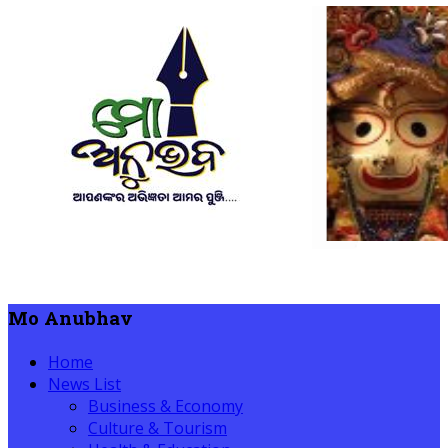
Mo Anubhav
Home
News List
Business & Economy
Culture & Tourism