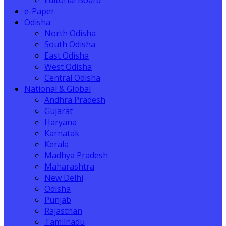
Editorial Board
e-Paper
Odisha
North Odisha
South Odisha
East Odisha
West Odisha
Central Odisha
National & Global
Andhra Pradesh
Gujarat
Haryana
Karnatak
Kerala
Madhya Pradesh
Maharashtra
New Delhi
Odisha
Punjab
Rajasthan
Tamilnadu