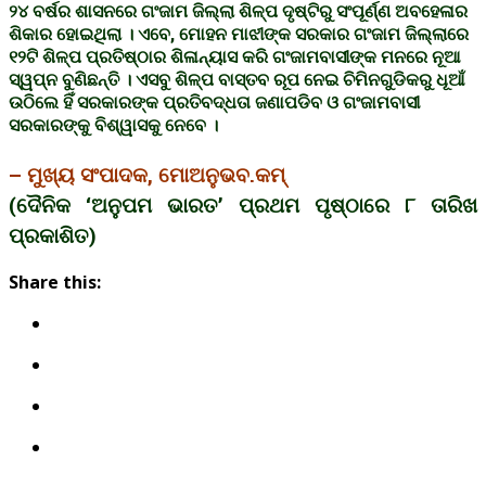
୨୪ ବର୍ଷର ଶାସନରେ ଗଂଜାମ ଜିଲ୍ଲା ଶିଳ୍ପ ଦୃଷ୍ଟିରୁ ସଂପୂର୍ଣ୍ଣ ଅବହେଳାର
ଶିକାର ହୋଇଥିଲା । ଏବେ, ମୋହନ ମାଝୀଙ୍କ ସରକାର ଗଂଜାମ ଜିଲ୍ଲାରେ
୧୨ଟି ଶିଳ୍ପ ପ୍ରତିଷ୍ଠାର ଶିଳାନ୍ୟାସ କରି ଗଂଜାମବାସୀଙ୍କ ମନରେ ନୂଆ
ସ୍ୱପ୍ନ ବୁଣିଛନ୍ତି । ଏସବୁ ଶିଳ୍ପ ବାସ୍ତବ ରୂପ ନେଇ ଚିମିନଗୁଡିକରୁ ଧୂଆଁ
ଉଠିଲେ ହିଁ ସରକାରଙ୍କ ପ୍ରତିବଦ୍ଧତା ଜଣାପଡିବ ଓ ଗଂଜାମବାସୀ
ସରକାରଙ୍କୁ ବିଶ୍ୱାସକୁ ନେବେ ।
– ମୁଖ୍ୟ ସଂପାଦକ, ମୋଅନୁଭବ.କମ୍
(ଦୈନିକ ‘ଅନୁପମ ଭାରତ’ ପ୍ରଥମ ପୃଷ୍ଠାରେ ୮ ତାରିଖ
ପ୍ରକାଶିତ)
Share this: