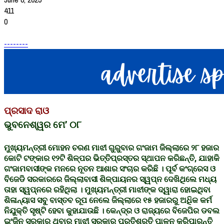
411
0
--------
ପ୍ରସାଦ ରାଓ
ଭୁବନେଶ୍ୱର ମେ’ ୦୮
ମୁଖ୍ୟମନ୍ତ୍ରୀ ମୋହନ ଚରଣ ମାଝୀ ଗୁରୁବାର ଗଂଜାମ ଜିଲ୍ଲାରେ ୨୮ ହଜାର
କୋଟି ଟଙ୍କାର ୧୨ଟି ଶିଳ୍ପର ଭିତ୍ତିପ୍ରସ୍ତର ସ୍ଥାପନ କରିଛନ୍ତି, ଯାହାକି
ଗଂଜାମବାସୀଙ୍କ ମନରେ ନୂତନ ଆଶାର ସଂଚାର କରିଛି । ପୂର୍ବ କଂଗ୍ରେସ ଓ
ବିଜେଡି ସରକାରରେ ଜିଲ୍ଲାବାସୀ ଶିଳ୍ପାୟନର ସ୍ୱପ୍ନ ଦେଖିଥିଲେ ମଧ୍ୟ
ତାହା ସ୍ୱପ୍ନରେ ରହିଥିଲା । ମୁଖ୍ୟମନ୍ତ୍ରୀ ମାଝୀଙ୍କ ଦ୍ୱାରା ହୋଇଥିବା
ଶିଳାନ୍ୟାସ ସବୁ ବାସ୍ତବ ରୂପ ନେଲେ ଜିଲ୍ଲାରେ ୧୫ ହଜାରରୁ ଅଧିିକ କର୍ମ
ନିଯୁକ୍ତି ସୃଷ୍ଟି ହେବା କୁହାଯାଉଛି । କେନ୍ଦ୍ର ଓ ରାଜ୍ୟରେ ବିଜେପିର ଡବଲ
ଇଂଜିନ ସରକାର ଥିବାରୁ ମାଝୀ ସରକାର ପ୍ରତିଶ୍ରୁତି ପାଳନ କରିପାରନ୍ତି