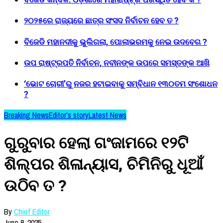
୨୦୨୫ରେ ରାଜ୍ୟରେ ଛାତ୍ର ସଂସଦ ନିର୍ବାଚନ ହେବ ତ ?
ବିଜେଡି ମହାନଦୀକୁ ଭୁଲିଗଲା, ପୋଲାଭରମକୁ ନେଇ ଉଦବେଗ ?
ଉପ ରାଷ୍ଟ୍ରପତି ନିର୍ବାଚନ, ନବୀନଙ୍କ ଉପରେ ସମସ୍ତଙ୍କ ଆଖି
‘ଭୋଟ ଚୋରୀ’ରୁ ନଜର ହଟାଇବାକୁ ସମ୍ବିଧାନ ୧୩୦ତମ ସଂଶୋଧନ
?
Breaking News
Editor’s story
Latest News
ଗୁରୁବାର ହେଲା ଗଂଜାମରେ ୧୨ଟି
ଶିଲ୍ପର ଶିଳାନ୍ୟାସ, ଚିମିନିରୁ ଧୂଆଁ
ଉଠିବ ତ ?
By
Chief Editor
June 8, 2025