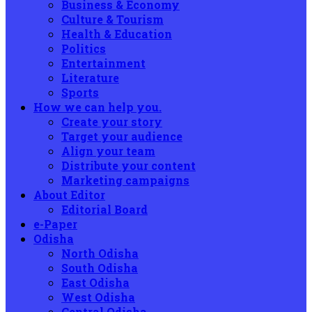
Business & Economy
Culture & Tourism
Health & Education
Politics
Entertainment
Literature
Sports
How we can help you.
Create your story
Target your audience
Align your team
Distribute your content
Marketing campaigns
About Editor
Editorial Board
e-Paper
Odisha
North Odisha
South Odisha
East Odisha
West Odisha
Central Odisha