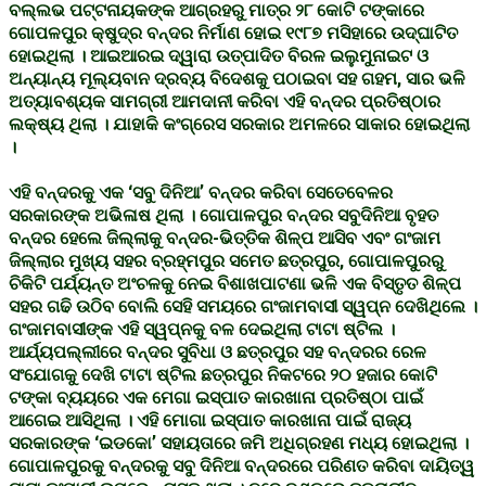
ବଲ୍ଲଭ ପଟ୍ଟନାୟକଙ୍କ ଆଗ୍ରହରୁ ମାତ୍ର ୨୮ କୋଟି ଟଙ୍କାରେ
ଗୋପଳପୁର କ୍ଷୁଦ୍ର ବନ୍ଦର ନିର୍ମାଣ ହୋଇ ୧୯୮୭ ମସିହାରେ ଉଦ୍ଘାଟିତ
ହୋଇଥିଲା । ଆଇଆରଇ ଦ୍ୱାରା ଉତ୍ପାଦିତ ବିରଳ ଇଲୁମୁନାଇଟ ଓ
ଅନ୍ୟାନ୍ୟ ମୂଲ୍ୟବାନ ଦ୍ରବ୍ୟ ବିଦେଶକୁ ପଠାଇବା ସହ ଗହମ, ସାର ଭଳି
ଅତ୍ୟାବଶ୍ୟକ ସାମଗ୍ରୀ ଆମଦାନୀ କରିବା ଏହି ବନ୍ଦର ପ୍ରତିଷ୍ଠାର
ଲକ୍ଷ୍ୟ ଥିଲା । ଯାହାକି କଂଗ୍ରେସ ସରକାର ଅମଳରେ ସାକାର ହୋଇଥିଲା
।
ଏହି ବନ୍ଦରକୁ ଏକ ‘ସବୁ ଦିନିଆ’ ବନ୍ଦର କରିବା ସେତେବେଳର
ସରକାରଙ୍କ ଅଭିଳାଷ ଥିଲା । ଗୋପାଳପୁର ବନ୍ଦର ସବୁଦିନିଆ ବୃହତ
ବନ୍ଦର ହେଲେ ଜିଲ୍ଲାକୁ ବନ୍ଦର-ଭିତ୍ତିକ ଶିଳ୍ପ ଆସିବ ଏବଂ ଗଂଜାମ
ଜିଲ୍ଲାର ମୁଖ୍ୟ ସହର ବ୍ରହ୍ମପୁର ସମେତ ଛତ୍ରପୁର, ଗୋପାଳପୁରରୁ
ଚିକିଟି ପର୍ଯ୍ୟନ୍ତ ଅଂଚଳକୁ ନେଇ ବିଶାଖପାଟଣା ଭଳି ଏକ ବିସ୍ତୃତ ଶିଳ୍ପ
ସହର ଗଢି ଉଠିବ ବୋଲି ସେହି ସମୟରେ ଗଂଜାମବାସୀ ସ୍ୱପ୍ନ ଦେଖିଥିଲେ ।
ଗଂଜାମବାସୀଙ୍କ ଏହି ସ୍ୱପ୍ନକୁ ବଳ ଦେଇଥିଲା ଟାଟା ଷ୍ଟିଲ ।
ଆର୍ଯ୍ୟପଲ୍ଲୀରେ ବନ୍ଦର ସୁବିଧା ଓ ଛତ୍ରପୁର ସହ ବନ୍ଦରର ରେଳ
ସଂଯୋଗକୁ ଦେଖି ଟାଟା ଷ୍ଟିଲ ଛତ୍ରପୁର ନିକଟରେ ୨୦ ହଜାର କୋଟି
ଟଙ୍କା ବ୍ୟୟରେ ଏକ ମେଗା ଇସ୍ପାତ କାରଖାନା ପ୍ରତିଷ୍ଠା ପାଇଁ
ଆଗେଇ ଆସିଥିଲା । ଏହି ମୋଗା ଇସ୍ପାତ କାରଖାନା ପାଇଁ ରାଜ୍ୟ
ସରକାରଙ୍କ ‘ଇଡକୋ’ ସହାୟତାରେ ଜମି ଅଧିଗ୍ରହଣ ମଧ୍ୟ ହୋଇଥିଲା ।
ଗୋପାଳପୁରକୁ ବନ୍ଦରକୁ ସବୁ ଦିନିଆ ବନ୍ଦରରେ ପରିଣତ କରିବା ଦାୟିତ୍ୱ