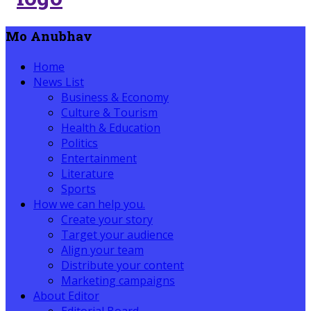
Mo Anubhav
Home
News List
Business & Economy
Culture & Tourism
Health & Education
Politics
Entertainment
Literature
Sports
How we can help you.
Create your story
Target your audience
Align your team
Distribute your content
Marketing campaigns
About Editor