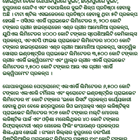
ହୋଇଥିବା ବେଳେ ଗୋପାଳପୁରରେ ଦୁଇଟି, ଛତ୍ରପୁରରେ ଦୁଇଟି,
ବୁଗୁଡାରେ ଗୋଟିଏ ଏବଂ ବରପାଲିରେ ଦୁଇଟି ଶିଳ୍ପ ପ୍ରତିଷ୍ଠା ହେବାକୁ
ଅଛି । ଟାଟା ଷ୍ଟିଲ ଏସଇଜେଡରେ ପ୍ରତିଷ୍ଠା ହେବାକୁ ଥିବା ୫ଟି ପ୍ରକଳ୍ପ
ହେଉଛି – ଓସିଓର ଏନର୍ଜି ପ୍ରାଇଭେଟ ଲିମିଟେଡର ୭, ୨୦୦ କୋଟି
ଟଙ୍କାର ଗ୍ରୀନ ହାଇଡ୍ରୋଜେନ ଏଣ୍ଡ ଗ୍ରୀନ ଆମୋନିଆ ପ୍ରକଳ୍ପ,
ୟୁପିଏଲ ଲିମିଟେଡର ୪୦୦୦ କୋଟି ଟଙ୍କାର ସ୍ପେଶିଆଲିଟି କେମିକାଲ୍ସ
ପ୍ରକଳ୍ପ, ଏଚଏଚପି ଫାଇଭ ପ୍ରାଇଭେଟ ଲିମିଟେଡର ୪୦୦୦ କୋଟି
ଟଙ୍କାର ହାଇଡ୍ରୋଜେନ ଏଣ୍ଡ ଗ୍ରୀନ ଆମୋନିଆ ପ୍ରକଳ୍ପ, ସାତ୍ତ୍ୱିକ
ସୋଲାର ଇଣ୍ଡଷ୍ଟ୍ରିଜ ପ୍ରାଇଭେଟ ଲିମିଟେଡର ୩,୫୦୦ କୋଟି ଟଙ୍କାର
ଗ୍ରୀନ ଏନର୍ଜି ଇକ୍ୱିପମେଂଟ ଏବଂ ୱାଲ୍ଡ ଗ୍ରୀନ ଏନର୍ଜି ପ୍ରାଇଭେଟ
ଲିମିଟେଡର ୨,୫୦୦ କୋଟି ଟଙ୍କାର ଆଉ ଏକ ଗ୍ରୀନ ଏନର୍ଜି
ଇକ୍ୱିପମେଂଟ ପ୍ରକଳ୍ପ ।
ଗୋପାଳପୁରରେ ପେଟ୍ରୋନେଟ୍ ଏଲଏନର୍ଜି ଲିମିଟେଡର ୬,୫୦୦ କୋଟି
ଟଙ୍କାର ଏଲଏନଜି ଟର୍ମିନାଲ ଏବଂ କ୍ରୋଚେଟ ଇଣ୍ଡଷ୍ଟ୍ରିଜ ପ୍ରାଇଭେଟ
ଲିମିଟେଡର ୧୮ କୋଟି ଟଙ୍କାର ‘ଇକୋ ରିସର୍ଟ’ ପ୍ରକଳ୍ପ କାର୍ଯ୍ୟକାରୀ
ହେବାକୁ ଥିବା ବେଳେ ଛତ୍ରପୁରରେ ଜିଓ ଇମ୍ପାକ୍ସ ଏଣ୍ଡ ଲଜିଷ୍ଟିକ୍ସ
ପ୍ରାଇଭେଟ ଲିମିଟେଡର ୨୦୭ କୋଟି ଟଙ୍କାର ମଲ୍ଟି ମୋଡାଲ
ଲଜିଷ୍ଟିକ ପାର୍କ ଏବଂ ଓଡ଼ିଶା ମନୋଲିଥିକର ୪୦ କୋଟି ଟଙ୍କାର
ରିଫ୍ରାକ୍ଟୋରୀ ଏଣ୍ଡ ନୋଜେଲ ଫିଲିଂ କଂପାଉଣ୍ଡ ପ୍ରକଳ୍ପର
ଶିଳାନ୍ୟାସ ହୋଇଛି । ଗଂଜାମ ଜିଲ୍ଲାର ବୁଗୁଡାରେ ତରଂଗିଣୀ
ଡିଷ୍ଟିଲିଆରିଜ ପ୍ରାଇଭେଟ ଲିମିଟେଡ ପକ୍ଷରୁ ୧୪୯ କୋଟି ଟଙ୍କାର