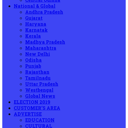
National & Global
Andhra Pradesh
Gujarat
Haryana
Karnatak
Kerala
Madhya Pradesh
Maharashtra
New Delhi
Odisha
Punjab
Rajasthan
Tamilnadu
Uttar Pradesh
Westbengal
Global News
ELECTION 2019
CUSTOMER’S AREA
ADVERTISE
EDUCATION
CULTURAL