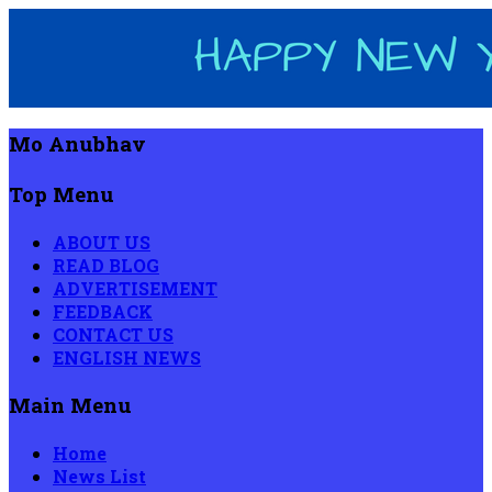
Mo Anubhav
Top Menu
ABOUT US
READ BLOG
ADVERTISEMENT
FEEDBACK
CONTACT US
ENGLISH NEWS
Main Menu
Home
News List