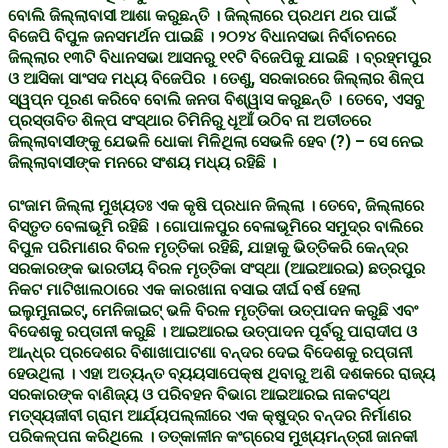
ବୋଲି ଜିଲ୍ଲାବାସୀ ଆଶା କରୁଛନ୍ତି । ଜିଲ୍ଲାରେ ପ୍ରଥମ ଥର ପାଇଁ
ବିଜେପି ବିପୁଳ ଜନସମର୍ଥନ ପାଇଛି । ୨୦୨୪ ବିଧାନସଭା ନିର୍ବାଚନରେ
ଜିଲ୍ଲାର ୧୩ଟି ବିଧାନସଭା ଆସନରୁ ୧୧ଟି ବିଜେପିକୁ ଯାଇଛି । ବ୍ରହ୍ମପୁର
ଓ ଆସିକା ସାଂସଦ ମଧ୍ୟ ବିଜେପିର । ତେଣୁ, ସରକାରରେ ଜିଲ୍ଲାର ଶିଳ୍ପ
ସ୍ୱପ୍ନ ପୂରଣ କରିବେ ବୋଲି ଜନତା ବିଶ୍ୱାସ କରୁଛନ୍ତି । ତେବେ, ଏସବୁ
ପ୍ରସ୍ତାବିତ ଶିଳ୍ପ ସଂସ୍ଥାର ଚିମିନିରୁ ଧୂଆଁ ଉଠିବ ନା ଅତୀତରେ
ଜିଲ୍ଲାବାସୀଙ୍କୁ ଯେଭଳି ଧୋକା ମିଳିଥିଲା ସେଭଳି ହେବ (?) – ସେ ନେଇ
ଜିଲ୍ଲାବାସୀଙ୍କ ମନରେ ସଂଶୟ ମଧ୍ୟ ରହିଛି ।
ଗଂଜାମ ଜିଲ୍ଲା ମୁଖ୍ୟତଃ ଏକ କୃଷି ପ୍ରଧାନ ଜିଲ୍ଲା । ତେବେ, ଜିଲ୍ଲାରେ
ବିସ୍ତୃତ ବେଳାଭୂମି ରହିଛି । ଗୋପାଳପୁର ବେଳାଭୂମିରେ ସମୁଦ୍ର ବାଲିରେ
ବିପୁଳ ପରିମାଣର ବିରଳ ମୃତ୍ତିକା ରହିଛି, ଯାହାକୁ ଭିତ୍ତିକରି କେନ୍ଦ୍ର
ସରକାରଙ୍କ ଭାରତୀୟ ବିରଳ ମୃତ୍ତିକା ସଂସ୍ଥା (ଆଇଆରଇ) ଛତ୍ରପୁର
ନିକଟ ମାଟିଖାଲଠାରେ ଏକ କାରଖାନା ବସାଇ ଦୀର୍ଘ ବର୍ଷ ହେଲା
ଇଲୁମୁନାଇଟ୍, ମେନିଜାଇଟ୍ ଭଳି ବିରଳ ମୃତ୍ତିକା ଉତ୍ପାଦନ କରୁଛି ଏବଂ
ବିଦେଶକୁ ରପ୍ତାନୀ କରୁଛି । ଆଇଆରଇ ଉତ୍ପାଦନ ପୂର୍ବରୁ ପାରାଦୀପ ଓ
ଆନ୍ଧ୍ର ପ୍ରଦେଶର ବିଶାଖାପାଟଣା ବନ୍ଦର ଦେଇ ବିଦେଶକୁ ରପ୍ତାନୀ
ହେଉଥିଲା । ଏହା ଅତ୍ୟନ୍ତ ବ୍ୟୟସାପେକ୍ଷ ଥିବାରୁ ଅଶି ଦଶକରେ ରାଜ୍ୟ
ସରକାରଙ୍କ ବାଣିଜ୍ୟ ଓ ପରିବହନ ବିଭାଗ ଆଇଆରଇ ନାକଟସ୍ଥ
ମତ୍ସ୍ୟଜୀବୀ ଗ୍ରାମ ଆର୍ଯ୍ୟପଲ୍ଲୀରେ ଏକ କ୍ଷୁଦ୍ର ବନ୍ଦର ନିର୍ମାଣର
ପରିକଳ୍ପନା କରିଥିଲେ । ତତ୍କାଳୀନ କଂଗ୍ରେସ ମୁଖ୍ୟମନ୍ତ୍ରୀ ଜାନକୀ