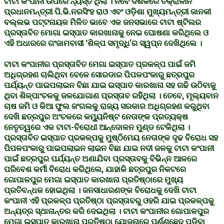
ଟାଟା କଂପାନୀ ଉପରେ ନ୍ୟସ୍ତ ଥିଲା । ନବେ ଦଶକରେ ତକ୍ରାଳୀନ
ପ୍ରଧାନମନ୍ତ୍ରୀ ପି.ଭି.ନରସିଂହ ରାଓ ଏବଂ ଓଡ଼ିଶା ମୁଖ୍ୟମନ୍ତ୍ରୀ ଜାନକୀ
ବଲ୍ଲଭ ପଟ୍ଟନାୟକ ମିଳିତ ଭାବେ ଏକ ଜନସଭାରେ ଟାଟା ଷ୍ଟିଲର
ପ୍ରସ୍ତାବିତ ମୋଗା ଇସ୍ପାତ କାରଖାନାକୁ ନେଇ ଘୋଷଣା କରିଥିଲେ ଓ
ଏହି ଅଧାରରେ ଗଂଜାମବାସୀ ‘ଶିଳ୍ପ ସମୃଦ୍ଧି’ର ସ୍ୱପ୍ନ ଦେଖିଥିଲେ ।
ଟାଟା କଂପାନୀର ପ୍ରସ୍ତାବିତ ମେଗା ଇସ୍ପାତ ପ୍ରକଳ୍ପ ପାଇଁ ଜମି
ଅଧିଗ୍ରହଣ ଚାଲିଥିବା ବେଳେ ସୋରଡାର ପିପଳପଂକାରୁ ଛତ୍ରପୁର
ପର୍ଯ୍ୟନ୍ତ ପାଇପଲାଇନ ବିଛା ଯାଇ ଇସ୍ପାତ କାରଖାନା ସହ ଗଢି ଉଠିବାକୁ
ଥିବା ଶିଳ୍ପାଂଚଳକୁ ଜଳଯୋଗାଣ ପ୍ରସ୍ତାବ ରହିିଥିଲା । ତେବେ, ମୂଲ୍ୟବାନ
ଚାଷ ଜମି ଓ କିଆ ଫୁଲ ଜଂଗଲକୁ ରାଜ୍ୟ ସରକାର ଅଧିଗ୍ରହଣ କରୁଥିବା
ଦେଖି ଛତ୍ରପୁର ଅଂଚଳରେ କମ୍ୟୁନିଷ୍ଟ ନେତାଙ୍କ ପ୍ରତ୍ୟକ୍ଷ
ନେତୃତ୍ୱରେ ଏକ ଟାଟା-ବିରୋଧୀ ଆନ୍ଦୋଳନ ମୁଣ୍ଡ ଟେକିଥିଲା ।
ପ୍ରସ୍ତାବିତ ଇସ୍ପାତ ପ୍ରକଳ୍ପକୁ ମୁଷ୍ଠିମେୟ ନେତାଙ୍କ ଦୃଢ ବିରୋଧ ସହ
ପିପଳପଂକାରୁ ପାଇପଲାଇନ ଲାଇନ ବିଛା ଯାଇ ନଦୀ ଜଳକୁ ଟାଟା କଂପାନୀ
ପାଇଁ ଛତ୍ରପୁର ପର୍ଯ୍ୟନ୍ତ ଅଣାଯିବା ପ୍ରସ୍ତାବକୁ ବିଭିନ୍ନ ଆଳରେ
ପରିବେଶ କର୍ମୀ ବିରୋଧ କରିଥିଲେ, ଯାହାକି ଛତ୍ରପୁର ନିକଟରେ
ଗୋପାଳପୁର ମେଗା ଇସ୍ପାତ କାରଖାନା ପ୍ରତିଷ୍ଠାରେ ମୁଖ୍ୟ
ପ୍ରତିବନ୍ଧକ ହୋଇଥିଲା । ଜନସାଧାରଣଙ୍କ ବିରୋଧକୁ ଦେଖି ଟାଟା
କଂପାନୀ ଏହି ପ୍ରକଳ୍ପ ପ୍ରତିଷ୍ଠା ପ୍ରସ୍ତାବରୁ ଓହରି ଯାଇ ପ୍ରକଳ୍ପକୁ
ଅନ୍ୟତ୍ର ସ୍ଥାନାନ୍ତର କରି ଦେଇଥିଲା । ଟାଟା କଂପାନୀର ଗୋପାଳପୁର
ମେଗା ଇସ୍ପାତ କାରଖାନା ପ୍ରତିଷ୍ଠା ଯୋଜନାରେ ପୂର୍ଣ୍ଣଛେଦ ପଡିବା