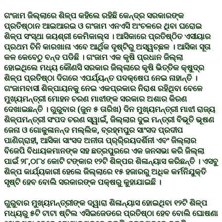
ଗଂଜାମ ଜିଲ୍ଲାରେ ଶିଳ୍ପ କହିଲେ ରହିଛି କେନ୍ଦ୍ର ସରକାରଙ୍କ
ପ୍ରତିଷ୍ଠାନ ଆଇଆରଇ ଓ ଗଂଜାମ ଏନଏସି ଅଂଚଳରେ ଥିବା ଘରୋଇ
ଶିଳ୍ପ ସଂସ୍ଥା ଜୟଶ୍ରୀ କେମିକାଲ୍ସ । ଆସିକାରେ ପ୍ରତିଷ୍ଠିତ ଏସୀୟାର
ପ୍ରଥମ ଚିନି କାରଖାନା ଏବେ ଆର୍ଥିକ ଦୃଷ୍ଟିରୁ ଅସ୍ୱଚ୍ଛଳ । ଆସିକା ସୂତା
କଳ କେବେଠୁ ବନ୍ଦ ପଡିଛି । ଗଂଜାମ ଏକ କୃଷି ପ୍ରଧାନ ଜିଲ୍ଲା
ହୋଇଥିଲେ ମଧ୍ୟ କୌଣସି ସରକାର ଜିଲ୍ଲାରେ କୃଷି ଭିତ୍ତିକ କ୍ଷୁଦ୍ର
ଶିଳ୍ପ ପ୍ରତିଷ୍ଠା ଦିଗରେ ଏପର୍ଯ୍ୟନ୍ତ ପଦକ୍ଷେପ ନେଇ ନାହାନ୍ତି ।
ଗଂଜାମବାସୀ ଶିଳ୍ପାୟନକୁ ନେଇ ଏକପ୍ରକାର ନିରାଶ ରହିଥିବା ବେଳେ
ମୁଖ୍ୟମନ୍ତ୍ରୀ ମୋହନ ଚରଣ ମାଝୀଙ୍କ ସରକାର ଅଶାର କିରଣ
ଦେଖାଇଛନ୍ତି । ଗୁରୁବାର (ଜୁନ ୫ ତାରିଖ) ଦିନ ମୁଖ୍ୟମନ୍ତ୍ରୀ ମାଝୀ ରାଜ୍ୟ
ଶିଳ୍ପମନ୍ତ୍ରୀ ସଂପଦ ଚରଣ ସ୍ୱାଇଁ, ଜିଲ୍ଲାର ଦୁଇ ମନ୍ତ୍ରୀ ବିଭୂତି ଭୂଷଣ
ଜେନା ଓ ଗୋକୁଳାନନ୍ଦ ମଲ୍ଲିକ, ବ୍ରହ୍ମପୁର ସାଂସଦ ପ୍ରଦୀପ
ପାଣିଗ୍ରାହୀ, ଆସିକା ସାଂସଦ ଅନୀତା ପ୍ର୍ରି୍ରୟଦର୍ଶିନୀ ଏବଂ ଜିଲ୍ଲାର
ବିଜେପି ବିଧାୟକମାନଙ୍କ ସହ ଛତ୍ରପୁରରେ ଏକ ଜନସଭା କରି ଜିଲ୍ଲା
ପାଇଁ ୨୮,୦୮୪ କୋଟି ଟଙ୍କାର ୧୨ଟି ଶିଳ୍ପର ଶିଳାନ୍ୟାସ କରିଛନ୍ତି । ଏସବୁ
ଶିଳ୍ପ କାର୍ଯ୍ୟକାରୀ ହେଲେ ଜିଲ୍ଲାରେ ୧୫ ହଜାରରୁ ଅଧିକ କର୍ମନିଯୁକ୍ତି
ସୃଷ୍ଟି ହେବ ବୋଲି ସରକାରଙ୍କ ପକ୍ଷରୁ କୁହାଯାଇଛି ।
ଗୁରୁବାର ମୁଖ୍ୟମନ୍ତ୍ରୀଙ୍କ ଦ୍ୱାରା ଶିଳାନ୍ୟାସ ହୋଇଥିବା ୧୨ଟି ଶିଳ୍ପ
ମଧ୍ୟରୁ ୫ଟି ଟାଟା ଷ୍ଟିଲ ଏସିଇଜେଡରେ ପ୍ରତିଷ୍ଠା ହେବ ବୋଲି ଘୋଷଣା