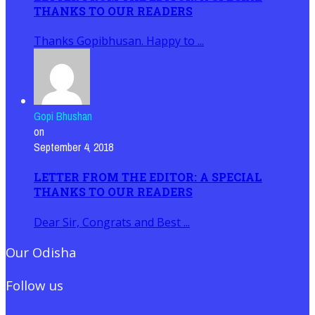
THANKS TO OUR READERS
Thanks Gopibhusan. Happy to ...
Gopi Bhushan
on
September 4, 2018
LETTER FROM THE EDITOR: A SPECIAL
THANKS TO OUR READERS
Dear Sir, Congrats and Best ...
Our Odisha
Follow us