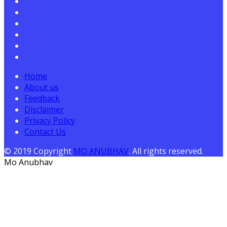
Home
About us
Feedback
Disclaimer
Privacy Policy
Contact Us
© 2019 Copyright
MO ANUBHAV
. All rights reserved.
Mo Anubhav