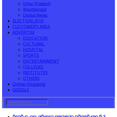
Uttar Pradesh
Westbengal
Global News
ELECTION 2019
CUSTOMER’S AREA
ADVERTISE
EDUCATION
CULTURAL
HOSPITAL
SPORTS
ENTERTAINMENT
COLLEGES
INSTITUTES
OTHERS
Online Shopping
GOOGLE
ବିଜେଡି କନ୍ଦଳ: ଓଡ଼ିଶାରେ ମହାରାଷ୍ଟ୍ର ପରିସ୍ଥିତି ହେବ କି ?