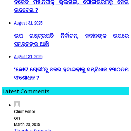
ବିଜେଡି ମହାନଦୀକୁ ଭୁଲିଗଲା, ପୋଲାଭରମକୁ ନେଇ
ଉଦବେଗ ?
August 31, 2025
ଉପ ରାଷ୍ଟ୍ରପତି ନିର୍ବାଚନ, ନବୀନଙ୍କ ଉପରେ
ସମସ୍ତଙ୍କ ଆଖି
August 31, 2025
‘ଭୋଟ ଚୋରୀ’ରୁ ନଜର ହଟାଇବାକୁ ସମ୍ବିଧାନ ୧୩୦ତମ
ସଂଶୋଧନ ?
Latest Comments
Chief Editor
on
March 20, 2019
Thank u Somuch..