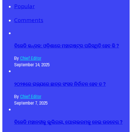
Popular
Comments
ବିଜେଡି କନ୍ଦଳ: ଓଡ଼ିଶାରେ ମହାରାଷ୍ଟ୍ର ପରିସ୍ଥିତି ହେବ କି ?
By
Chief Editor
September 14, 2025
୨୦୨୫ରେ ରାଜ୍ୟରେ ଛାତ୍ର ସଂସଦ ନିର୍ବାଚନ ହେବ ତ ?
By
Chief Editor
September 7, 2025
ବିଜେଡି ମହାନଦୀକୁ ଭୁଲିଗଲା, ପୋଲାଭରମକୁ ନେଇ ଉଦବେଗ ?