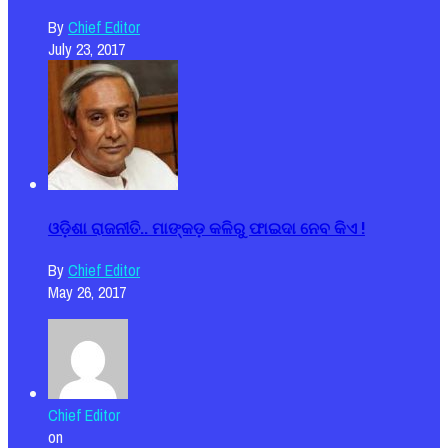
By
Chief Editor
July 23, 2017
ଓଡ଼ିଶା ରାଜନୀତି.. ମାଙ୍କଡ଼ କଳିରୁ ଫାଇଦା ନେବ କିଏ !
By
Chief Editor
May 26, 2017
Chief Editor
on