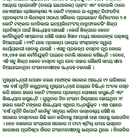
ଆଗ୍ରୋ ପ୍ରୋସେସିଂ (ବାୟୋ ଇଥୋନାଲ) ପ୍ଲାଂଟ ଏବଂ ବରପାଲି ଠାରେ
ଜେଏସଆର ଗ୍ରୀନେକ୍ସର ୩ କୋଟି ଟଙ୍କାର ଇ-ୱେଷ୍ଟ୍ ରିଫରବିସ
ପ୍ରଡକ୍ଟସ ଓ ଲିନେକ୍ସ ଓରଥେ ସର୍ଜିକାଲ ପ୍ରାଇଭେଟ ଲିମିଟେଡର ୨.୫
କୋଟି ଟଙ୍କାର ମେଡିକାଲ ଇମ୍ପ୍ଲିମେଂଟସ୍ ମାନୁଫାକଚରିଂ ଶିଳ୍ପ
ପ୍ରତିଷ୍ଠା ପାଇଁ ଶିଳାନ୍ୟାସ ହୋଇଛି । କେଉଁ ଶିଳ୍ପରେ କେତେ
କର୍ମନିଯୁକ୍ତି ସମ୍ଭାବନା ରହିଛି ତାହାର ହିସାବ ମଧ୍ୟ ସରକାରଙ୍କ ପକ୍ଷରୁ
ଦିଆଯାଇଛି । ୧୨ଟି ଯାକ ପ୍ରକଳ୍ପ ଘରୋଇ ସଂସ୍ଥାଙ୍କ ଦ୍ୱାରା
କାର୍ଯ୍ୟକାରୀ ହେବାକୁ ଯାଉଛି । ଏସବୁ ପ୍ରକଳ୍ପ ବାସ୍ତବ ରୂପ ନେଲେ
୧୫,୪୫୫ ଜଣ କର୍ମନିଯୁକ୍ତି ପାଇବେ ବୋଲି ସରକାର କହିଛନ୍ତି । ତେବେ,
ଏହି ସବୁ ଶିଳ୍ପ କେବେ ବାସ୍ତବ ରୂପ ନେବ ତାହାର କୌଣସି ସମୟ ସୀମା
ଦିଆଯାଇନଥିବା ଗଂଜାମବାସୀଙ୍କ ସନ୍ଦେହ ବଢାଉଛି ।
ମୁଖ୍ୟମନ୍ତ୍ରୀ ମୋହନ ଚରଣ ମାଝୀଙ୍କ ସରକାର ଆସନ୍ତା ୧୨ ତାରିଖରେ
ଏକ ବର୍ଷ ପୂର୍ତ୍ତି କରୁଥିବାରୁ ମୁଖ୍ୟମନ୍ତ୍ରୀ ରାଜ୍ୟର ବିଭିନ୍ନ ଅଂଚଳ ଗସ୍ତ
କରି ହଜାର ହଜାର କୋଟି ଟଙ୍କାର ପ୍ରକଳ୍ପ ଘୋଷଣା କରୁଛନ୍ତି ଏବଂ
ଶିଳାନ୍ୟାସ କରୁଛନ୍ତି । ଗୁରୁବାର ଦିନ ଗଂଜାମ ଜିଲ୍ଲାରେ ହୋଇଥିବା ୨୮
ହଜାର କୋଟି ଟଙ୍କାର ଶିଳାନ୍ୟାସ ଏଥିରେ ଅନ୍ତର୍ଭୁକ୍ତ । ଏହା ପଛରେ
‘ବର୍ଷ ପୂର୍ତ୍ତି ରିପୋର୍ଟ କାର୍ଡକୁ’ ସମୃଦ୍ଧ କରିବା ଉଦ୍ଦେଶ୍ୟ ରହିଛି ନା
ସରକାର ବାସ୍ତବରେ କିଛି କାମ କରିବାକୁ ଆଗ୍ରହୀ ତାହା ଆଗକୁ ଜଣାପଡିବ
। ନବେ ଦଶକରେ କଂଗ୍ରେସ ସରକାର ଓ ଟାଟା ଷ୍ଟିଲ୍ ମେଗା ଇସ୍ପାତ
କାରଖାନା ପ୍ରତିଷ୍ଠା ନାଁରେ ଗଂଜାମବାସୀଙ୍କୁ ଭଣ୍ଡାଇ ଥିଲେ । ବିଜେଡିର