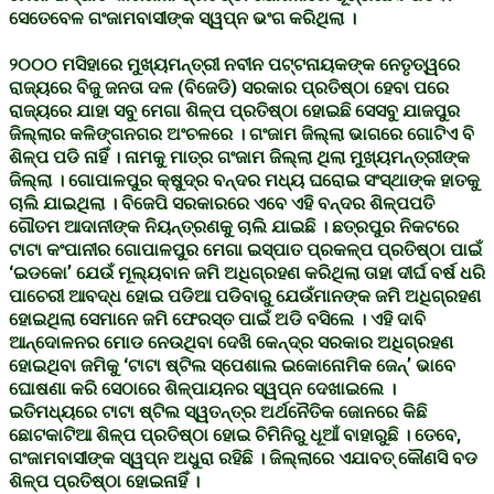
ସେତେବେଳ ଗଂଜାମବାସୀଙ୍କ ସ୍ୱପ୍ନ ଭଂଗ କରିଥିଲା ।
୨୦୦୦ ମସିହାରେ ମୁଖ୍ୟମନ୍ତ୍ରୀ ନବୀନ ପଟ୍ଟନାୟକଙ୍କ ନେତୃତ୍ୱରେ
ରାଜ୍ୟରେ ବିଜୁ ଜନତା ଦଳ (ବିଜେଡି) ସରକାର ପ୍ରତିଷ୍ଠା ହେବା ପରେ
ରାଜ୍ୟରେ ଯାହା ସବୁ ମେଗା ଶିଳ୍ପ ପ୍ରତିଷ୍ଠା ହୋଇଛି ସେସବୁ ଯାଜପୁର
ଜିଲ୍ଲାର କଳିଙ୍ଗନଗର ଅଂଚଳରେ । ଗଂଜାମ ଜିଲ୍ଲା ଭାଗରେ ଗୋଟିଏ ବି
ଶିଳ୍ପ ପଡି ନାହିଁ । ନାମକୁ ମାତ୍ର ଗଂଜାମ ଜିଲ୍ଲା ଥିଲା ମୁଖ୍ୟମନ୍ତ୍ରୀଙ୍କ
ଜିଲ୍ଲା । ଗୋପାଳପୁର କ୍ଷୁଦ୍ର ବନ୍ଦର ମଧ୍ୟ ଘରୋଇ ସଂସ୍ଥାଙ୍କ ହାତକୁ
ଚାଲି ଯାଇଥିଲା । ବିଜେପି ସରକାରରେ ଏବେ ଏହି ବନ୍ଦର ଶିଳ୍ପପତି
ଗୌତମ ଆଦାନୀଙ୍କ ନିୟନ୍ତ୍ରଣକୁ ଚାଲି ଯାଇଛି । ଛତ୍ରପୁର ନିକଟରେ
ଟାଟା କଂପାନୀର ଗୋପାଳପୁର ମେଗା ଇସ୍ପାତ ପ୍ରକଳ୍ପ ପ୍ରତିଷ୍ଠା ପାଇଁ
‘ଇଡକୋ’ ଯେଉଁ ମୂଲ୍ୟବାନ ଜମି ଅଧିଗ୍ରହଣ କରିଥିଲା ତାହା ଦୀର୍ଘ ବର୍ଷ ଧରି
ପାଚେରୀ ଆବଦ୍ଧ ହୋଇ ପଡିଆ ପଡିବାରୁ ଯେଉଁମାନଙ୍କ ଜମି ଅଧିଗ୍ରହଣ
ହୋଇଥିଲା ସେମାନେ ଜମି ଫେରସ୍ତ ପାଇଁ ଅଡି ବସିଲେ । ଏହି ଦାବି
ଆନ୍ଦୋଳନର ମୋଡ ନେଉଥିବା ଦେଖି କେନ୍ଦ୍ର ସରକାର ଅଧିଗ୍ରହଣ
ହୋଇଥିବା ଜମିକୁ ‘ଟାଟା ଷ୍ଟିଲ ସ୍ପେଶାଲ ଇକୋନୋମିକ ଜେନ୍’ ଭାବେ
ଘୋଷଣା କରି ସେଠାରେ ଶିଳ୍ପାୟନର ସ୍ୱପ୍ନ ଦେଖାଇଲେ ।
ଇତିମଧ୍ୟରେ ଟାଟା ଷ୍ଟିଲ ସ୍ୱତନ୍ତ୍ର ଅର୍ଥନୈତିକ ଜୋନରେ କିଛି
ଛୋଟକାଟିଆ ଶିଳ୍ପ ପ୍ରତିଷ୍ଠା ହୋଇ ଚିମିନିରୁ ଧୂଆଁ ବାହାରୁଛି । ତେବେ,
ଗଂଜାମବାସୀଙ୍କ ସ୍ୱପ୍ନ ଅଧୁରା ରହିଛି । ଜିଲ୍ଲାରେ ଏଯାବତ୍ କୌଣସି ବଡ
ଶିଳ୍ପ ପ୍ରତିଷ୍ଠା ହୋଇନାହିଁ ।