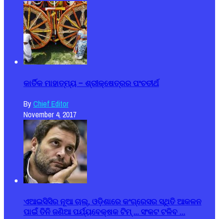
କାର୍ତିକ ମାହାତ୍ମ୍ୟ – ଶ୍ରୀକ୍ଷେତ୍ରର ପଂଚତୀର୍ଥ
By
Chief Editor
November 4, 2017
ଏଆଇସିସିର ନୂଆ ଚାଲ୍, ଓଡ଼ିଶାରେ କଂଗ୍ରେସର ସ୍ଥିତି ଆକଳନ
ପାଇଁ ତିନି ଜଣିଆ ପର୍ଯ୍ୟବେକ୍ଷକ ଟିମ୍ … ସଂକଟ ଟଳିବ ...