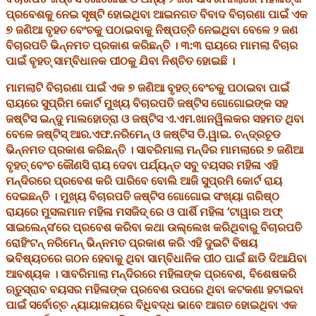
ପ୍ରବେଶକୁ ନେଇ ସୃଷ୍ଟି ହୋଇଥିବା ଆଇନଗତ ବିବାଦ ବିଚାରଣା ପାଇଁ ଏକ
୭ ଜଣିଆ ବୃହତ ବେଂଚକୁ ପଠାଇବାକୁ ନିଷ୍ପତ୍ତି ନେଇଥିବା ବେଳେ ୨ ଜଣ
ବିଚାରପତି ଭିନ୍ନମତ ପ୍ରକାଶ କରିଛନ୍ତି । ୩:୩ ରାୟରେ ମାମଲା ବିଚାର
ପାଇଁ ବୃହତ୍ ସାମ୍ବିଧାନକ ପୀଠକୁ ଯିବା ନିଶ୍ଚିତ ହୋଇଛି ।
ମାମଲାଟି ବିଚାରଣା ପାଇଁ ଏକ ୭ ଜଣିଆ ବୃହତ୍ ବେଂଚକୁ ପଠାଇବା ପାଇଁ
ରାୟରେ ସୁପ୍ରିମ କୋର୍ଟ ମୁଖ୍ୟ ବିଚାରପତି ଜଷ୍ଟିସ ଗୋଗୋଇଙ୍କ ସହ
ଜଷ୍ଟିସ ଇନ୍ଦୁ ମାଲହୋତ୍ରା ଓ ଜଷ୍ଟିସ ଏ.ଏମ.ଖାନୱିଲକର ସହମତ ଥିବା
ବେଳେ ଜଷ୍ଟିସ୍ ଆର.ଏଫ.ନରିମେନ୍ ଓ ଜଷ୍ଟିସ ଡି.ୱାଇ. ଚନ୍ଦ୍ରଚୂଡ
ଭିନ୍ନମତ ପ୍ରକାଶ କରିଛନ୍ତି । ସାବରିମାଲା ମନ୍ଦିର ମାମଲାରେ ୭ ଜଣିଆ
ବୃହତ୍ ବେଂଚ କୌଣସି ରାୟ ଦେବା ପର୍ଯ୍ୟନ୍ତ ସବୁ ବୟସର ମହିଳା ଏହି
ମନ୍ଦିରରେ ପ୍ରବେଶ କରି ପାରିବେ ବୋଲି ଆଜି ସୁପ୍ରମି କୋର୍ଟ ରାୟ
ଦେଇଛନ୍ତି । ମୁଖ୍ୟ ବିଚାରପତି ଜଷ୍ଟିସ ଗୋଗୋଇ ସଂଖ୍ୟା ଗରିଷ୍ଠ
ରାୟରେ ମୁସଲମାନ ମହିଳା ମସଜିଦ୍ ରେ ଓ ପାର୍ଶି ମହିଳା ‘ଟାୱାର ଅଫ୍
ସାଇଲେନ୍ସ’ରେ ପ୍ରବେଶ କରିବା କଥା ଉଲ୍ଲେଖ କରିଥିବାରୁ ବିଚାରପତି
ରୋହିଂଟନ୍ ନରିମେନ୍ ଭିନ୍ନମତ ପ୍ରକାଶ କରି ଏହି ଦୁଇଟି ବିଷୟ
ଭବିଷ୍ୟତରେ ଗଠନ ହେବାକୁ ଥିବା ସାମ୍ବିଧାନିକ ପୀଠ ପାଇଁ ଛାଡି ଦିଆଯିବା
ଆବଶ୍ୟକ । ସାବରିମାଲା ମନ୍ଦିରରେ ମହିଳାଙ୍କ ପ୍ରବେଶ, ବିଶେଷକରି
ଋତୁସ୍ରାବ ବୟସର ମହିଳାଙ୍କ ପ୍ରବେଶ ଉପରେ ଥିବା କଟକଣା ହଟାଇବା
ପାଇଁ ସର୍ବୋଚ୍ଚ ନ୍ୟାୟାଳୟରେ ବିଧିବଦ୍ଧ ଭାବେ ଆଗତ ହୋଇଥିବା ଏକ