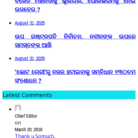
ବିଜେଡି ମହାନଦୀକୁ ଭୁଲିଗଲା, ପୋଲାଭରମକୁ ନେଇ
ଉଦବେଗ ?
August 31, 2025
ଉପ ରାଷ୍ଟ୍ରପତି ନିର୍ବାଚନ, ନବୀନଙ୍କ ଉପରେ
ସମସ୍ତଙ୍କ ଆଖି
August 31, 2025
‘ଭୋଟ ଚୋରୀ’ରୁ ନଜର ହଟାଇବାକୁ ସମ୍ବିଧାନ ୧୩୦ତମ
ସଂଶୋଧନ ?
Latest Comments
Chief Editor
on
March 20, 2019
Thank u Somuch..