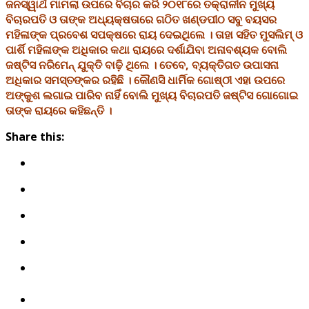
ଜନସ୍ୱାର୍ଥ ମାମଲା ଉପରେ ବିଚାର କରି ୨୦୧୮ରେ ତକ୍ରାଳୀନ ମୁଖ୍ୟ
ବିଚାରପତି ଓ ତାଙ୍କ ଅଧ୍ୟକ୍ଷତାରେ ଗଠିତ ଖଣ୍ଡପୀଠ ସବୁ ବୟସର
ମହିଳାଙ୍କ ପ୍ରବେଶ ସପକ୍ଷରେ ରାୟ ଦେଇଥିଲେ । ତାହା ସହିତ ମୁସଲିମ୍ ଓ
ପାର୍ଶି ମହିଳାଙ୍କ ଅଧିକାର କଥା ରାୟରେ ଦର୍ଶାଯିବା ଅନାବଶ୍ୟକ ବୋଲି
ଜଷ୍ଟିସ ନରିମେନ୍ ଯୁକ୍ତି ବାଢ଼ି ଥିଲେ । ତେବେ, ବ୍ୟକ୍ତିଗତ ଉପାସନା
ଅଧିକାର ସମସ୍ତଙ୍କର ରହିଛି । କୌଣସି ଧାର୍ମିକ ଗୋଷ୍ଠୀ ଏହା ଉପରେ
ଅଙ୍କୁଶ ଲଗାଇ ପାରିବ ନାହିଁ ବୋଲି ମୁଖ୍ୟ ବିଚାରପତି ଜଷ୍ଟିସ ଗୋଗୋଇ
ତାଙ୍କ ରାୟରେ କହିଛନ୍ତି ।
Share this: