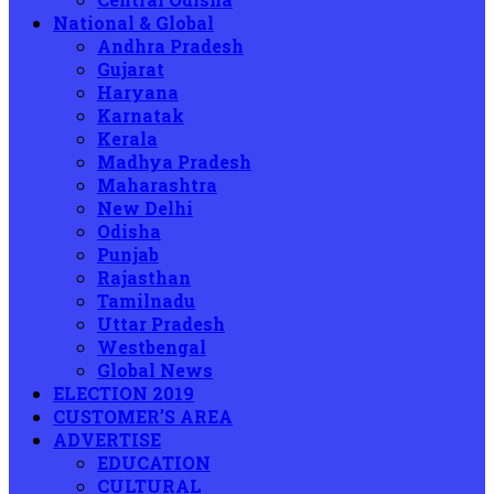
National & Global
Andhra Pradesh
Gujarat
Haryana
Karnatak
Kerala
Madhya Pradesh
Maharashtra
New Delhi
Odisha
Punjab
Rajasthan
Tamilnadu
Uttar Pradesh
Westbengal
Global News
ELECTION 2019
CUSTOMER’S AREA
ADVERTISE
EDUCATION
CULTURAL