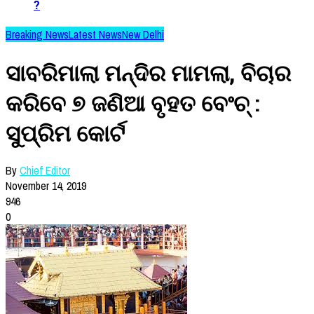
?
Breaking News
Latest News
New Delhi
ସାବରିମାଲା ମନ୍ଦିର ମାମଲା, ବିଚାର
କରିବେ ୭ ଜଣିଆ ବୃହତ ବେଂଚ୍ :
ସୁପ୍ରିମ କୋର୍ଟ
By
Chief Editor
November 14, 2019
946
0