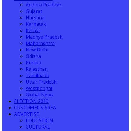
Andhra Pradesh
Gujarat
Haryana
Karnatak
Kerala
Madhya Pradesh
Maharashtra
New Delhi
Odisha
Punjab
Rajasthan
Tamilnadu
Uttar Pradesh
Westbengal
Global News
ELECTION 2019
CUSTOMER’S AREA
ADVERTISE
EDUCATION
CULTURAL