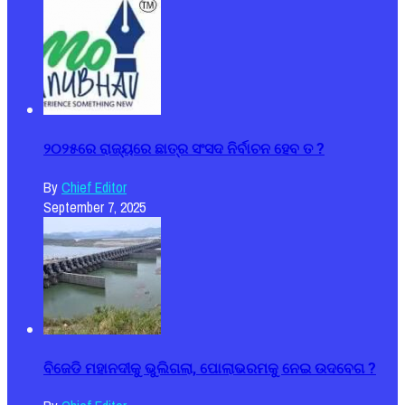
୨୦୨୫ରେ ରାଜ୍ୟରେ ଛାତ୍ର ସଂସଦ ନିର୍ବାଚନ ହେବ ତ ?
By
Chief Editor
September 7, 2025
ବିଜେଡି ମହାନଦୀକୁ ଭୁଲିଗଲା, ପୋଲାଭରମକୁ ନେଇ ଉଦବେଗ ?