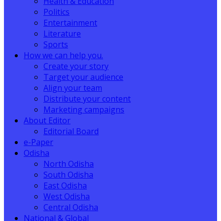
Health & Education
Politics
Entertainment
Literature
Sports
How we can help you.
Create your story
Target your audience
Align your team
Distribute your content
Marketing campaigns
About Editor
Editorial Board
e-Paper
Odisha
North Odisha
South Odisha
East Odisha
West Odisha
Central Odisha
National & Global