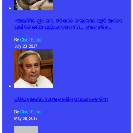
ଏଆଇସିସିର ନୂଆ ଚାଲ୍, ଓଡ଼ିଶାରେ କଂଗ୍ରେସର ସ୍ଥିତି ଆକଳନ
ପାଇଁ ତିନି ଜଣିଆ ପର୍ଯ୍ୟବେକ୍ଷକ ଟିମ୍ … ସଂକଟ ଟଳିବ ...
By
Chief Editor
July 23, 2017
ଓଡ଼ିଶା ରାଜନୀତି.. ମାଙ୍କଡ଼ କଳିରୁ ଫାଇଦା ନେବ କିଏ !
By
Chief Editor
May 26, 2017