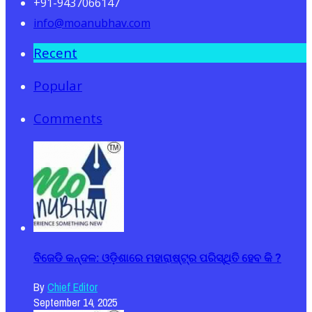
+91-9437066147
info@moanubhav.com
Recent
Popular
Comments
ବିଜେଡି କନ୍ଦଳ: ଓଡ଼ିଶାରେ ମହାରାଷ୍ଟ୍ର ପରିସ୍ଥିତି ହେବ କି ?
By
Chief Editor
September 14, 2025