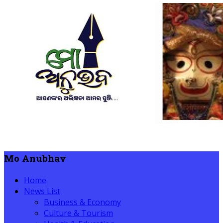
Mo Anubhav
Home
News List
Business & Economy
Culture & Tourism