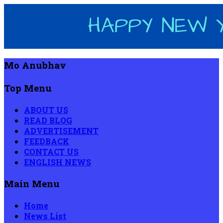
Mo Anubhav
Top Menu
ABOUT US
READ BLOG
ADVERTISEMENT
FEEDBACK
CONTACT US
ENGLISH NEWS
Main Menu
Home
News List