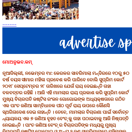
--------
ମୋଅନୁଭବ.କମ୍
ନୂଆଦିଲ୍ଲୀ, ନଭେମ୍ବର ୧୪: କେରଳର ସାବରିମାଲା ମନ୍ଦିରରେ ୧୦ରୁ ୫୦
ବର୍ଷ ବୟସ ସୀମାର ମହିଳା ପ୍ରବେଶ କରି ପାରିବେ ବୋଲି ସୁପ୍ରିମ କୋର୍ଟ
୨୦୧୮ ସେପ୍ଟେମ୍ବର ୨୮ ତାରିଖରେ ଯେଉଁ ରାୟ ଦେଇଛନ୍ତି ତାହା
ବଳବତ୍ତର ରହିଛି । ଆଜି ଏହି ମାମଲାର ରାୟ ପ୍ରକାଶ କରି ସୁପ୍ରିମ କୋର୍ଟ
ମୁଖ୍ୟ ବିଚାରପତି ଜଷ୍ଟିସ ରଂଜନ ଗୋଗୋଇଙ୍କ ଅଧ୍ୟକ୍ଷତାରେ ଗଠିତ
ଏକ ପାଂଚ ଜଣିଆ ସାମ୍ବିଧାନକ ପୀଠ ପୂର୍ବ ରାୟ ଉପରେ କୌଣସି
ସ୍ଥଗିତାଦେଶ ଦେଇ ନାହାନ୍ତି । ତେବେ, ମାମଲାର ବିଚାରଣା ପାଇଁ ସର୍ବୋଚ୍ଚ
ନ୍ୟାୟଳୟ ଏକ ୭ ଜଣିଆ ବୃହତ ବେଂଚ୍ କୁ ତାହା ପଠାଇବାକୁ ଆଜି ନିଷ୍ପତ୍ତି
ନେଇଛନ୍ତି । ପାଂଚ ଜଣିଆ ବେଂଚ୍ ର ବିଚାରପତିଙ୍କ ମଧ୍ୟରୁ ମୁଖ୍ୟ
ବିଚାରପତି ଜଷ୍ଟିସ ଗୋଗୋଇ ଓ ଅନ୍ୟ ୨ ଜଣ ସାବରିମାଲାରେ ମହିଳାଙ୍କ