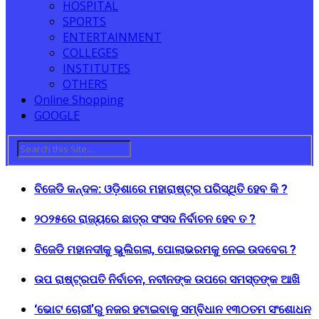
HOSPITAL
SPORTS
ENTERTAINMENT
COLLEGES
INSTITUTES
OTHERS
Online Shopping
GOOGLE
ବିଜେଡି କନ୍ଦଳ: ଓଡ଼ିଶାରେ ମହାରାଷ୍ଟ୍ର ପରିସ୍ଥିତି ହେବ କି ?
୨୦୨୫ରେ ରାଜ୍ୟରେ ଛାତ୍ର ସଂସଦ ନିର୍ବାଚନ ହେବ ତ ?
ବିଜେଡି ମହାନଦୀକୁ ଭୁଲିଗଲା, ପୋଲାଭରମକୁ ନେଇ ଉଦବେଗ ?
ଉପ ରାଷ୍ଟ୍ରପତି ନିର୍ବାଚନ, ନବୀନଙ୍କ ଉପରେ ସମସ୍ତଙ୍କ ଆଖି
‘ଭୋଟ ଚୋରୀ’ରୁ ନଜର ହଟାଇବାକୁ ସମ୍ବିଧାନ ୧୩୦ତମ ସଂଶୋଧନ