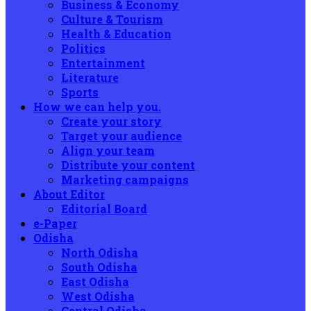
Business & Economy
Culture & Tourism
Health & Education
Politics
Entertainment
Literature
Sports
How we can help you.
Create your story
Target your audience
Align your team
Distribute your content
Marketing campaigns
About Editor
Editorial Board
e-Paper
Odisha
North Odisha
South Odisha
East Odisha
West Odisha
Central Odisha